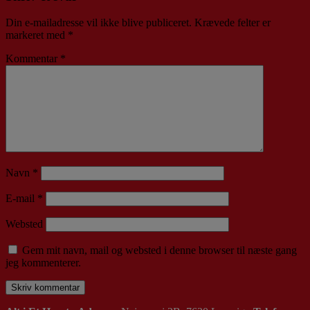
Din e-mailadresse vil ikke blive publiceret.
Krævede felter er
markeret med
*
Kommentar
*
Navn
*
E-mail
*
Websted
Gem mit navn, mail og websted i denne browser til næste gang
jeg kommenterer.