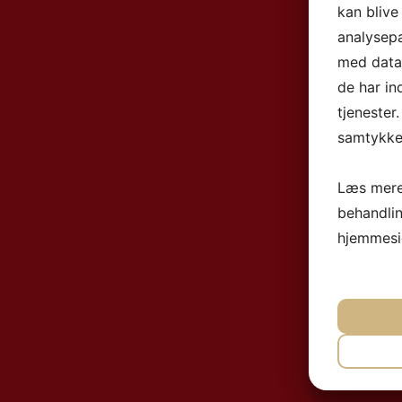
kan blive
analysep
med data,
de har in
tjenester
samtykke 
Læs mere
behandli
hjemmesi
NØ