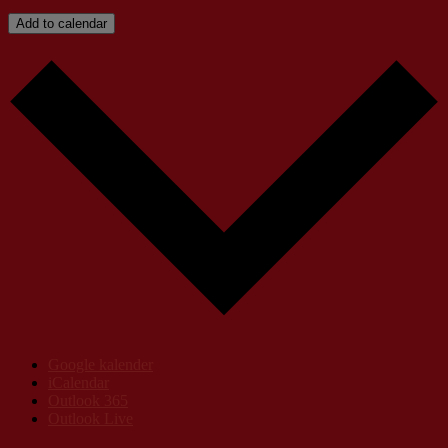
Add to calendar
Google kalender
iCalendar
Outlook 365
Outlook Live