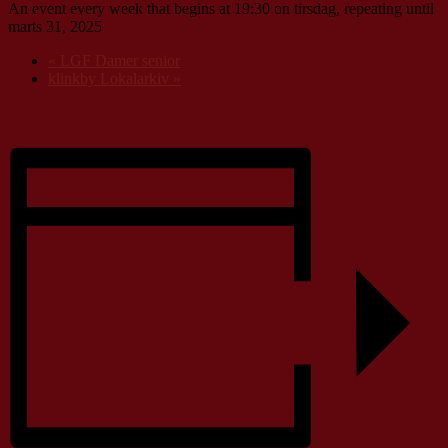
An event every week that begins at 19:30 on tirsdag, repeating until
marts 31, 2025
«
LGF Damer senior
klinkby Lokalarkiv
»