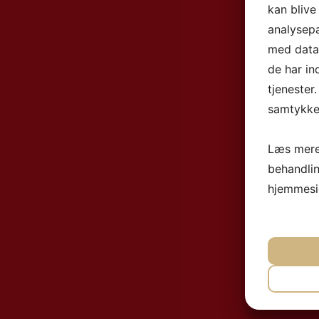
kan blive
analysep
med data,
de har in
tjenester
samtykke 
Læs mere
behandli
hjemmesi
NØ