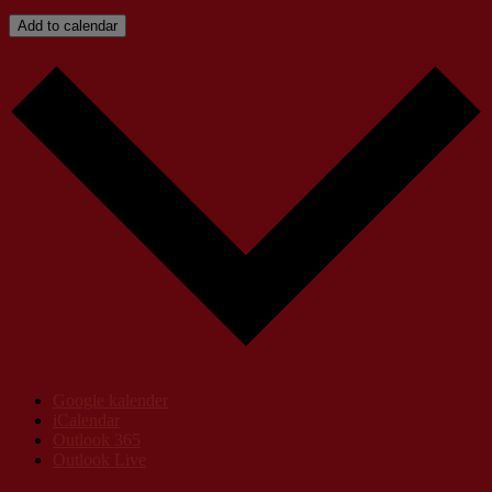
Add to calendar
Google kalender
iCalendar
Outlook 365
Outlook Live