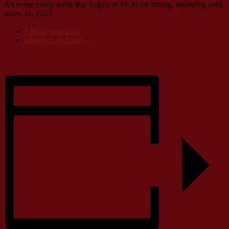
An event every week that begins at 19:30 on tirsdag, repeating until
marts 31, 2025
«
Hold med bold
klinkby Lokalarkiv
»