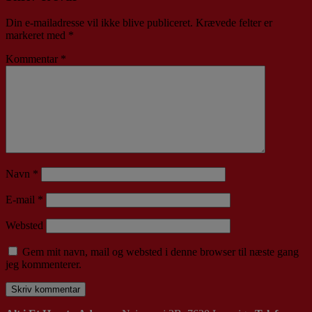
Din e-mailadresse vil ikke blive publiceret.
Krævede felter er
markeret med
*
Kommentar
*
Navn
*
E-mail
*
Websted
Gem mit navn, mail og websted i denne browser til næste gang
jeg kommenterer.