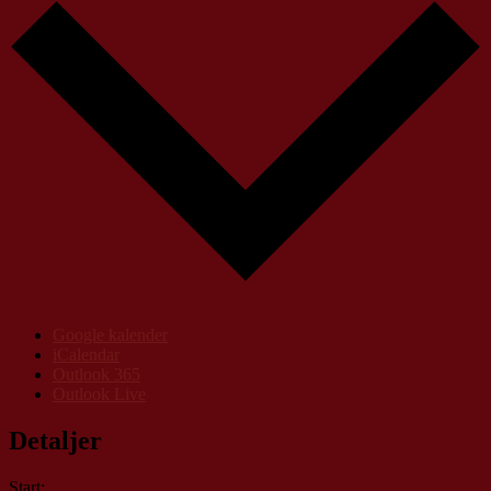
Google kalender
iCalendar
Outlook 365
Outlook Live
Detaljer
Start: