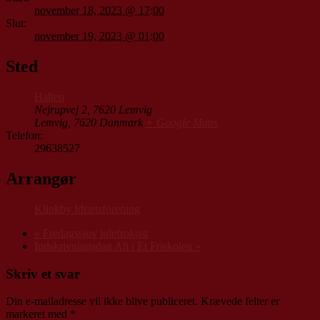
november 18, 2023 @ 17:00
Slut:
november 19, 2023 @ 01:00
Sted
Hallen
Nejrupvej 2, 7620 Lemvig
Lemvig
,
7620
Danmark
+ Google Maps
Telefon:
29638527
Arrangør
Klinkby Idrætsforening
«
Fredagssjov julefrokost
Indskrivningsdag Alt i Et Friskolen
»
Skriv et svar
Din e-mailadresse vil ikke blive publiceret.
Krævede felter er
markeret med
*