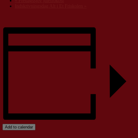
«
Fredagssjov julefrokost
Indskrivningsdag Alt i Et Friskolen
»
Add to calendar