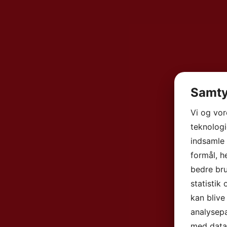
Samty
Vi og vo
teknologi
indsamle 
formål, h
bedre bru
statistik
kan blive
analysep
med data,