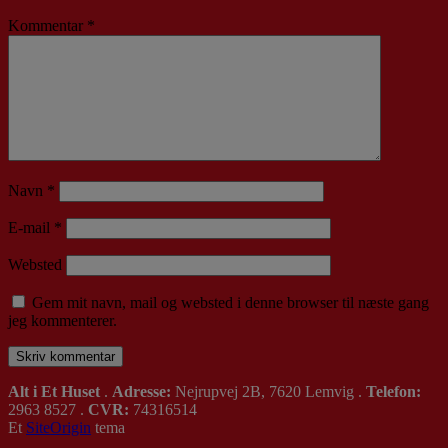
Kommentar
*
Navn
*
E-mail
*
Websted
Gem mit navn, mail og websted i denne browser til næste gang
jeg kommenterer.
Alt i Et Huset
.
Adresse:
Nejrupvej 2B, 7620 Lemvig .
Telefon:
2963 8527 .
CVR:
74316514
Et
SiteOrigin
tema