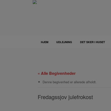
Gå
til
indhold
HJEM
UDLEJNING
DET SKER I HUSET
« Alle Begivenheder
Denne begivenhed er allerede afholdt.
Fredagssjov julefrokost