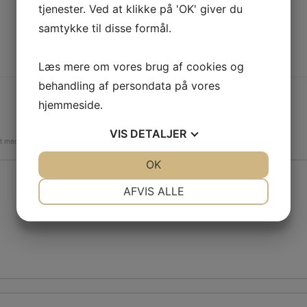
tjenester. Ved at klikke på 'OK' giver du
samtykke til disse formål.
Læs mere om vores brug af cookies og
behandling af persondata på vores
hjemmeside.
VIS
DETALJER
et med
*
JA
NEJ
OK
JA
NEJ
NØDVENDIGE
PRÆFERENCER
AFVIS ALLE
JA
NEJ
JA
NEJ
MARKETING
STATISTIK