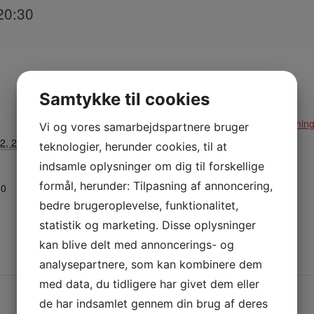
20:30
Samtykke til cookies
STED
ARRANGØR
Arktivitetstorvet
Klinkby Idrætsforenin
Vi og vores samarbejdspartnere bruger
2, 2024
teknologier, herunder cookies, til at
Nejrupvej 2, 7620
Lemvig
indsamle oplysninger om dig til forskellige
Lemvig
,
7620
Danmark
formål, herunder: Tilpasning af annoncering,
30
+ Google Maps
bedre brugeroplevelse, funktionalitet,
statistik og marketing. Disse oplysninger
Telefon:
kan blive delt med annoncerings- og
29638527
analysepartnere, som kan kombinere dem
med data, du tidligere har givet dem eller
de har indsamlet gennem din brug af deres