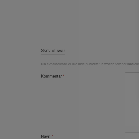
Skriv et svar
Din e-mailadresse vil ikke blive publiceret.
Krævede felter er marker
Kommentar
*
Navn
*