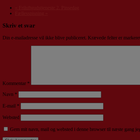
«
Friluftgudstjeneste 2. Pinsedag
Fællesspisning
»
Skriv et svar
Din e-mailadresse vil ikke blive publiceret.
Krævede felter er marker
Kommentar
*
Navn
*
E-mail
*
Websted
Gem mit navn, mail og websted i denne browser til næste gang j