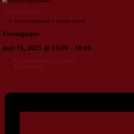
« Alle Begivenheder
Denne begivenhed er allerede afholdt.
Fredagssjov
juni 16, 2023 @ 15:00
-
18:00
«
Friluftgudstjeneste 2. Pinsedag
Fællesspisning
»