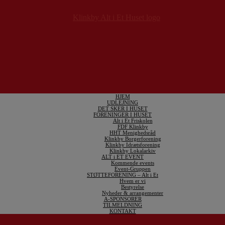
HJEM
UDLEJNING
DET SKER I HUSET
FORENINGER I HUSET
Alt i Et Friskolen
FDF Klinkby
HHT Menighedsråd
Klinkby Borgerforening
Klinkby Idrætsforening
Klinkby Lokalarkiv
ALT i ET EVENT
Kommende events
Event-Gruppen
STØTTEFORENING – Alt i Et
Hvem er vi
Bestyrelse
Nyheder & arrangementer
A-SPONSORER
TILMELDNING
KONTAKT