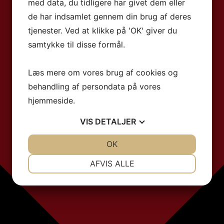
med data, du tidligere har givet dem eller
de har indsamlet gennem din brug af deres
tjenester. Ved at klikke på 'OK' giver du
samtykke til disse formål.
Læs mere om vores brug af cookies og
behandling af persondata på vores
hjemmeside.
VIS
DETALJER
JA
NEJ
OK
JA
NEJ
NØDVENDIGE
PRÆFERENCER
AFVIS ALLE
JA
NEJ
JA
NEJ
MARKETING
STATISTIK