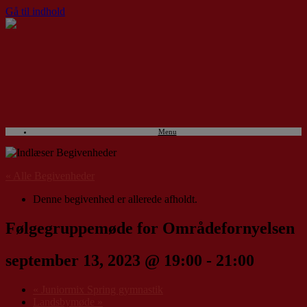
Gå til indhold
Menu
« Alle Begivenheder
Denne begivenhed er allerede afholdt.
Følgegruppemøde for Områdefornyelsen
september 13, 2023 @ 19:00
-
21:00
«
Juniormix Spring gymnastik
Landsbymøde
»