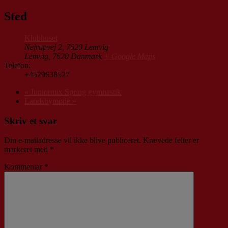
Sted
Klubhuset
Nejrupvej 2, 7620 Lemvig
Lemvig
,
7620
Danmark
+ Google Maps
Telefon:
+4529638527
«
Juniormix Spring gymnastik
Landsbymøde
»
Skriv et svar
Din e-mailadresse vil ikke blive publiceret.
Krævede felter er
markeret med
*
Kommentar
*