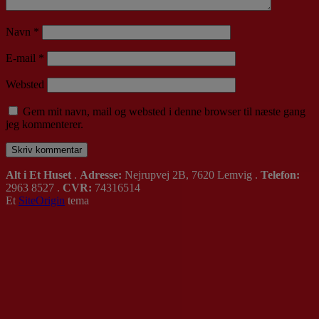
Navn
*
E-mail
*
Websted
Gem mit navn, mail og websted i denne browser til næste gang
jeg kommenterer.
Alt i Et Huset
.
Adresse:
Nejrupvej 2B, 7620 Lemvig .
Telefon:
2963 8527 .
CVR:
74316514
Et
SiteOrigin
tema