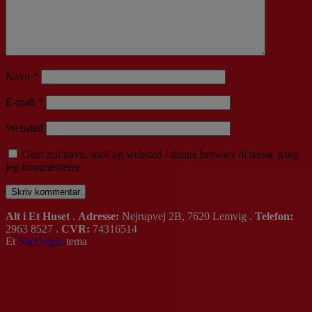
Navn
*
E-mail
*
Websted
Gem mit navn, mail og websted i denne browser til næste gang
jeg kommenterer.
Alt i Et Huset
.
Adresse:
Nejrupvej 2B, 7620 Lemvig .
Telefon:
2963 8527 .
CVR:
74316514
Et
SiteOrigin
tema