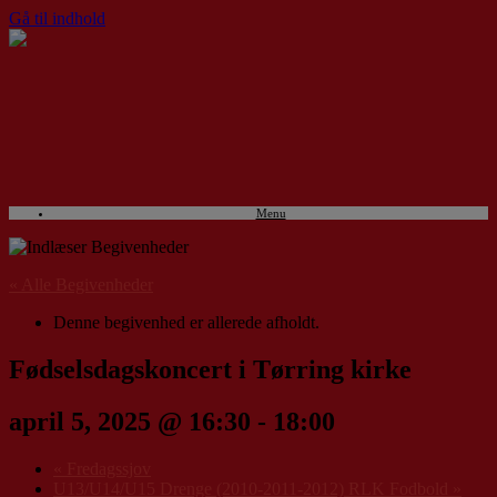
Gå til indhold
Menu
« Alle Begivenheder
Denne begivenhed er allerede afholdt.
Fødselsdagskoncert i Tørring kirke
april 5, 2025 @ 16:30
-
18:00
«
Fredagssjov
U13/U14/U15 Drenge (2010-2011-2012) RLK Fodbold
»