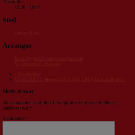
Tidspunkt:
16:30 - 18:00
Sted
Tørring kirke
Arrangør
Houe-hygum-Tørring menighedsråd
Se Arrangør hjemmeside
«
Fredagssjov
U13/U14/U15 Drenge (2010-2011-2012) RLK Fodbold
»
Skriv et svar
Din e-mailadresse vil ikke blive publiceret.
Krævede felter er
markeret med
*
Kommentar
*