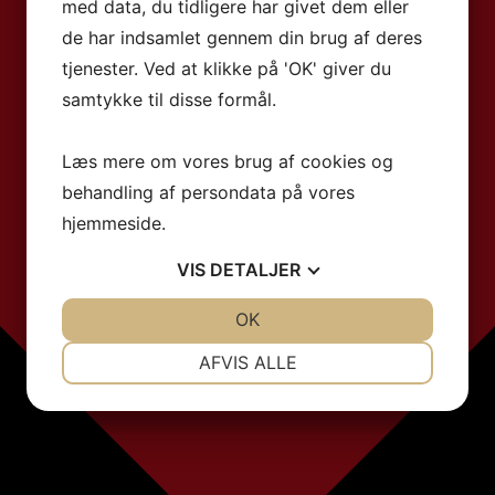
med data, du tidligere har givet dem eller
de har indsamlet gennem din brug af deres
tjenester. Ved at klikke på 'OK' giver du
samtykke til disse formål.
Læs mere om vores brug af cookies og
behandling af persondata på vores
hjemmeside.
VIS
DETALJER
JA
NEJ
OK
JA
NEJ
NØDVENDIGE
PRÆFERENCER
AFVIS ALLE
JA
NEJ
JA
NEJ
MARKETING
STATISTIK