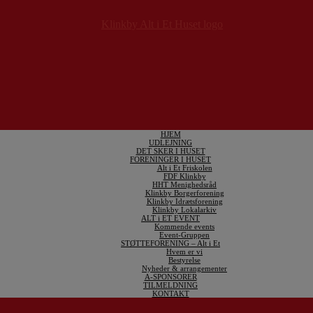
HJEM
UDLEJNING
DET SKER I HUSET
FORENINGER I HUSET
Alt i Et Friskolen
FDF Klinkby
HHT Menighedsråd
Klinkby Borgerforening
Klinkby Idrætsforening
Klinkby Lokalarkiv
ALT i ET EVENT
Kommende events
Event-Gruppen
STØTTEFORENING – Alt i Et
Hvem er vi
Bestyrelse
Nyheder & arrangementer
A-SPONSORER
TILMELDNING
KONTAKT