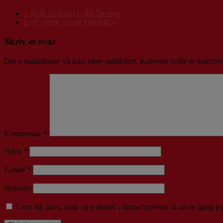
«
RLK Fodbold U.8/9 Drenge
LGF Herre Senior Fodbold
»
Skriv et svar
Din e-mailadresse vil ikke blive publiceret.
Krævede felter er marker
Kommentar
*
Navn
*
E-mail
*
Websted
Gem mit navn, mail og websted i denne browser til næste gang j