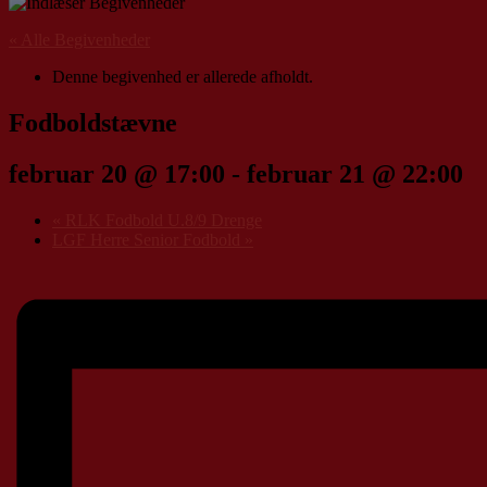
« Alle Begivenheder
Denne begivenhed er allerede afholdt.
Fodboldstævne
februar 20 @ 17:00
-
februar 21 @ 22:00
«
RLK Fodbold U.8/9 Drenge
LGF Herre Senior Fodbold
»