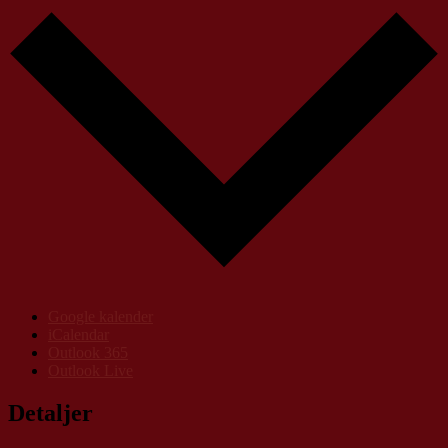
Google kalender
iCalendar
Outlook 365
Outlook Live
Detaljer