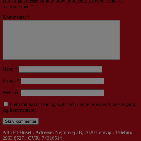
Din e-mailadresse vil ikke blive publiceret.
Krævede felter er
markeret med
*
Kommentar
*
Navn
*
E-mail
*
Websted
Gem mit navn, mail og websted i denne browser til næste gang
jeg kommenterer.
Alt i Et Huset
.
Adresse:
Nejrupvej 2B, 7620 Lemvig .
Telefon:
2963 8527 .
CVR:
74316514