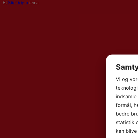
Et
SiteOrigin
tema
Samty
Vi og vo
teknologi
indsamle 
formål, h
bedre bru
statistik
kan blive