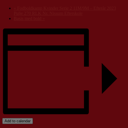
«
Fodboldkamp Kvinder Serie 2 11M/9M – Efterår 2023
Pulje 270 RLK Nr. Nissum Efterskole
Basis med bold
»
Add to calendar