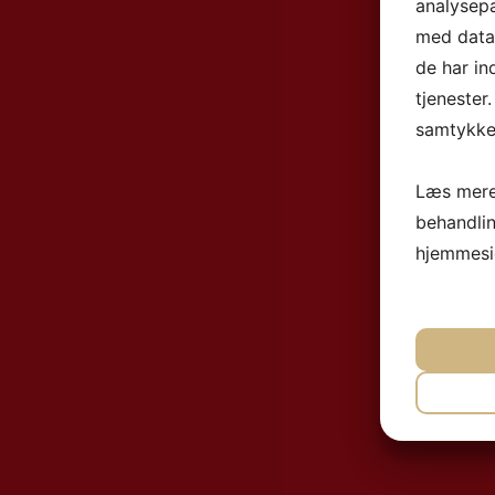
analysep
med data,
de har in
tjenester
samtykke 
Læs mere
behandli
hjemmesi
NØ
MA