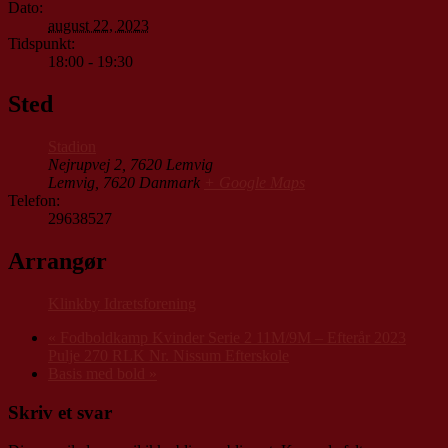
Dato:
august 22, 2023
Tidspunkt:
18:00 - 19:30
Sted
Stadion
Nejrupvej 2, 7620 Lemvig
Lemvig
,
7620
Danmark
+ Google Maps
Telefon:
29638527
Arrangør
Klinkby Idrætsforening
«
Fodboldkamp Kvinder Serie 2 11M/9M – Efterår 2023
Pulje 270 RLK Nr. Nissum Efterskole
Basis med bold
»
Skriv et svar