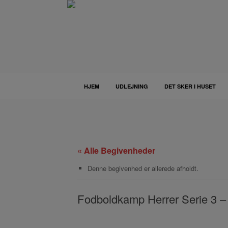
Gå
til
indhold
HJEM
UDLEJNING
DET SKER I HUSET
« Alle Begivenheder
Denne begivenhed er allerede afholdt.
Fodboldkamp Herrer Serie 3 – 