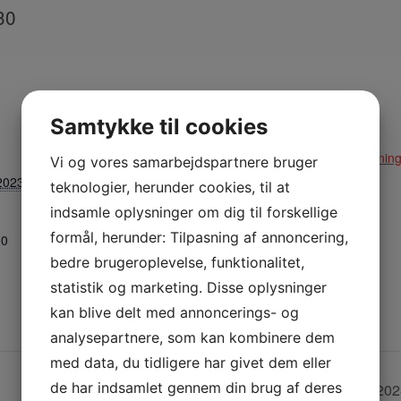
30
Samtykke til cookies
STED
ARRANGØR
Stadion
Klinkby Idrætsforenin
Vi og vores samarbejdspartnere bruger
2023
teknologier, herunder cookies, til at
Nejrupvej 2, 7620
Lemvig
indsamle oplysninger om dig til forskellige
Lemvig
,
7620
Danmark
formål, herunder: Tilpasning af annoncering,
30
+ Google Maps
bedre brugeroplevelse, funktionalitet,
statistik og marketing. Disse oplysninger
Telefon:
kan blive delt med annoncerings- og
29638527
analysepartnere, som kan kombinere dem
med data, du tidligere har givet dem eller
de har indsamlet gennem din brug af deres
Fodboldkamp Kvinder Serie 2 11M/9M – Efterår 202