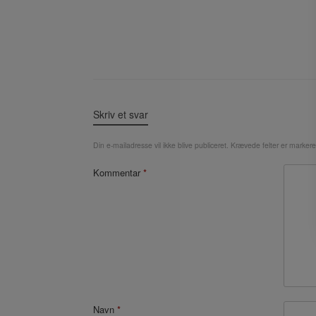
Skriv et svar
Din e-mailadresse vil ikke blive publiceret.
Krævede felter er marker
Kommentar
*
Navn
*