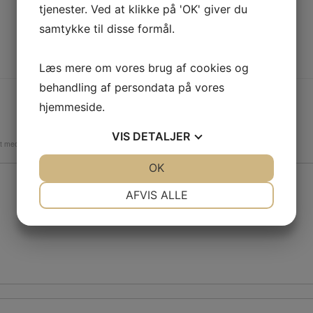
tjenester. Ved at klikke på 'OK' giver du
samtykke til disse formål.
Læs mere om vores brug af cookies og
behandling af persondata på vores
hjemmeside.
VIS
DETALJER
et med
*
JA
NEJ
OK
JA
NEJ
NØDVENDIGE
PRÆFERENCER
AFVIS ALLE
JA
NEJ
JA
NEJ
MARKETING
STATISTIK