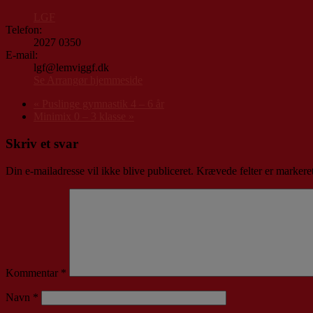
LGF
Telefon:
2027 0350
E-mail:
lgf@lemviggf.dk
Se Arrangør hjemmeside
«
Puslinge gymnastik 4 – 6 år
Minimix 0 – 3 klasse
»
Skriv et svar
Din e-mailadresse vil ikke blive publiceret.
Krævede felter er marker
Kommentar
*
Navn
*