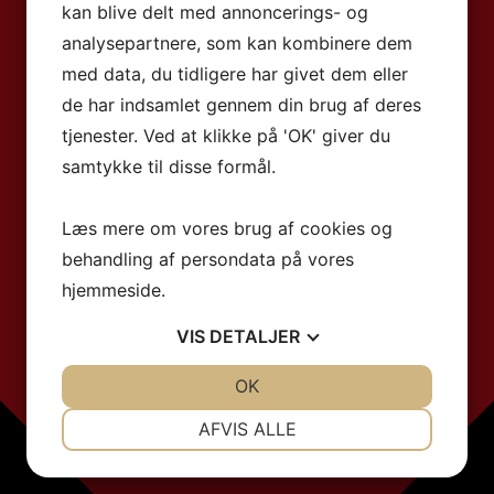
kan blive delt med annoncerings- og
analysepartnere, som kan kombinere dem
med data, du tidligere har givet dem eller
de har indsamlet gennem din brug af deres
tjenester. Ved at klikke på 'OK' giver du
samtykke til disse formål.
Læs mere om vores brug af cookies og
behandling af persondata på vores
hjemmeside.
VIS
DETALJER
JA
NEJ
OK
JA
NEJ
NØDVENDIGE
PRÆFERENCER
AFVIS ALLE
JA
NEJ
JA
NEJ