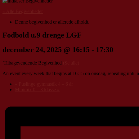
« Alle Begivenheder
Denne begivenhed er allerede afholdt.
Fodbold u.9 drenge LGF
december 24, 2025 @ 16:15
-
17:30
|
Tilbagevendende Begivenhed
(Se alle)
An event every week that begins at 16:15 on onsdag, repeating until a
«
Puslinge gymnastik 4 – 6 år
Minimix 0 – 3 klasse
»