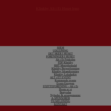
HJEM
UDLEJNING
DET SKER I HUSET
FORENINGER I HUSET
Alt i Et Friskolen
FDF Klinkby
HHT Menighedsråd
Klinkby Borgerforening
Klinkby Idrætsforening
Klinkby Lokalarkiv
ALT i ET EVENT
Kommende events
Event-Gruppen
STØTTEFORENING – Alt i Et
Hvem er vi
Bestyrelse
Nyheder & arrangementer
A-SPONSORER
TILMELDNING
KONTAKT