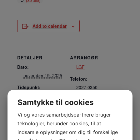
Add to calendar
DETALJER
ARRANGØR
Dato:
LGF
november 19, 2025
Telefon:
Tidspunkt:
2027 0350
16:15 - 17:30
E-mail:
Samtykke til cookies
lgf@lemviggf.dk
Vi og vores samarbejdspartnere bruger
Se Arrangør
teknologier, herunder cookies, til at
hjemmeside
indsamle oplysninger om dig til forskellige