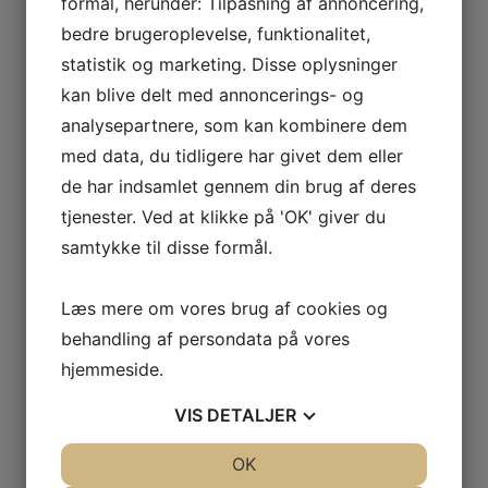
STED
formål, herunder: Tilpasning af annoncering,
bedre brugeroplevelse, funktionalitet,
Hallen
statistik og marketing. Disse oplysninger
Nejrupvej 2, 7620 Lemvig
kan blive delt med annoncerings- og
Lemvig
,
7620
Danmark
+ Google Maps
analysepartnere, som kan kombinere dem
Telefon:
med data, du tidligere har givet dem eller
29638527
de har indsamlet gennem din brug af deres
tjenester. Ved at klikke på 'OK' giver du
Mix Fitness
Minimix 0 – 3 klasse
samtykke til disse formål.
Læs mere om vores brug af cookies og
behandling af persondata på vores
hjemmeside.
Skriv et svar
VIS
DETALJER
Din e-mailadresse vil ikke blive publiceret.
Krævede felter er markeret med
*
JA
NEJ
OK
JA
NEJ