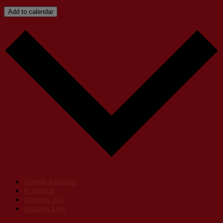
Add to calendar
Google kalender
iCalendar
Outlook 365
Outlook Live