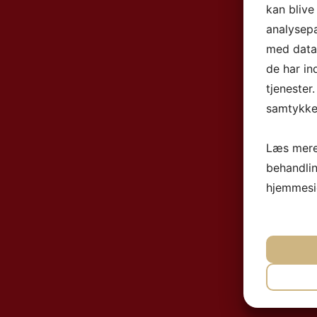
kan blive
analysep
med data,
de har in
tjenester
samtykke 
Læs mere
behandli
hjemmesi
NØ