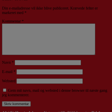
Din e-mailadresse vil ikke blive publiceret.
Krævede felter er
markeret med
*
Kommentar
*
Navn
*
E-mail
*
Websted
Gem mit navn, mail og websted i denne browser til næste gang
jeg kommenterer.