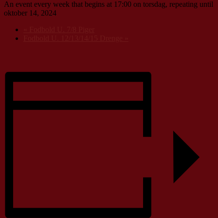
An event every week that begins at 17:00 on torsdag, repeating until
oktober 14, 2024
«
Fodbold U. 7/8 Piger
Fodbold U. 12/13/14/15 Drenge
»