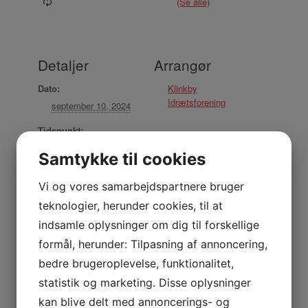
Detaljer
Arrangør
Dato:
Klinkby
Idrætsforening
september 10, 2024
Tidspunkt:
16:45 - 18:00
Samtykke til cookies
Sted
Vi og vores samarbejdspartnere bruger
teknologier, herunder cookies, til at
Stadion
indsamle oplysninger om dig til forskellige
Nejrupvej 2, 7620 Lemvig
formål, herunder: Tilpasning af annoncering,
Lemvig
,
7620
Danmark
+ Google Maps
bedre brugeroplevelse, funktionalitet,
Telefon:
statistik og marketing. Disse oplysninger
29638527
kan blive delt med annoncerings- og