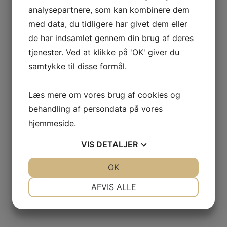
analysepartnere, som kan kombinere dem
Bowls
Hold med bold
med data, du tidligere har givet dem eller
de har indsamlet gennem din brug af deres
tjenester. Ved at klikke på 'OK' giver du
samtykke til disse formål.
Læs mere om vores brug af cookies og
Skriv et svar
behandling af persondata på vores
Din e-mailadresse vil ikke blive publiceret.
Krævede felter er markeret med
*
hjemmeside.
Kommentar
*
VIS
DETALJER
JA
NEJ
OK
JA
NEJ
NØDVENDIGE
PRÆFERENCER
AFVIS ALLE
JA
NEJ
JA
NEJ
MARKETING
STATISTIK