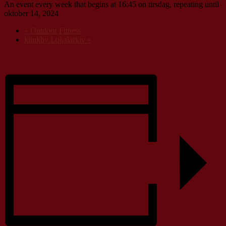
An event every week that begins at 16:45 on tirsdag, repeating until
oktober 14, 2024
«
Outdoor Fitness
klinkby Lokalarkiv
»