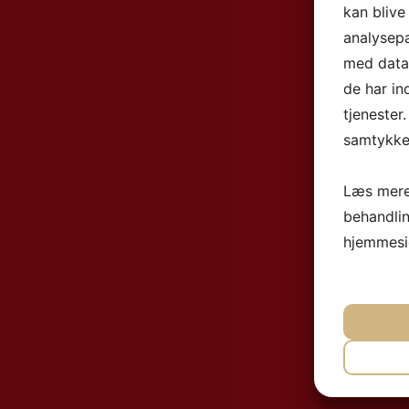
kan blive
analysep
med data,
de har in
tjenester
samtykke 
Læs mere
behandli
hjemmesi
NØ