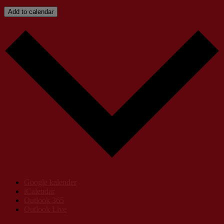
Add to calendar
Google kalender
iCalendar
Outlook 365
Outlook Live