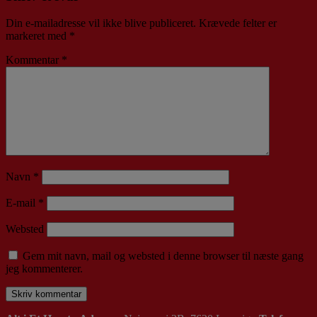
Din e-mailadresse vil ikke blive publiceret.
Krævede felter er
markeret med
*
Kommentar
*
Navn
*
E-mail
*
Websted
Gem mit navn, mail og websted i denne browser til næste gang
jeg kommenterer.