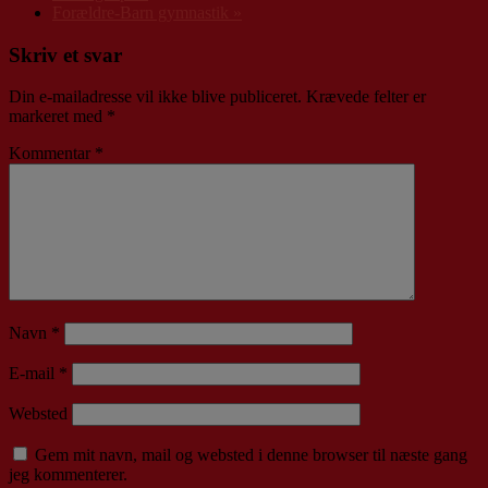
Forældre-Barn gymnastik
»
Skriv et svar
Din e-mailadresse vil ikke blive publiceret.
Krævede felter er
markeret med
*
Kommentar
*
Navn
*
E-mail
*
Websted
Gem mit navn, mail og websted i denne browser til næste gang
jeg kommenterer.