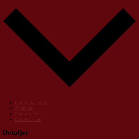
Google kalender
iCalendar
Outlook 365
Outlook Live
Detaljer