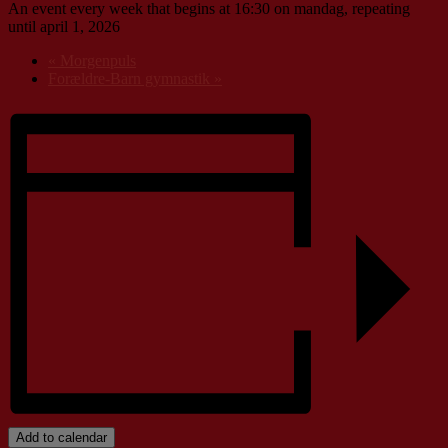
An event every week that begins at 16:30 on mandag, repeating
until april 1, 2026
«
Morgenpuls
Forældre-Barn gymnastik
»
Add to calendar