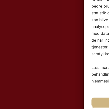
bedre bru
statistik
kan blive
analysep
med data,
de har in
tjenester
samtykke 
Læs mere
behandli
hjemmesi