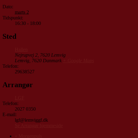
Dato:
marts 2
Tidspunkt:
16:30 - 18:00
Sted
Hallen
Nejrupvej 2, 7620 Lemvig
Lemvig
,
7620
Danmark
+ Google Maps
Telefon:
29638527
Arrangør
LGF
Telefon:
2027 0350
E-mail:
lgf@lemviggf.dk
Se Arrangør hjemmeside
«
Morgenpuls