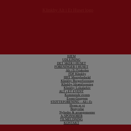
HJEM
UDLEJNING
DET SKER I HUSET
FORENINGER I HUSET
Alt i Et Friskolen
FDF Klinkby
HHT Menighedsråd
Klinkby Borgerforening
Klinkby Idrætsforening
Klinkby Lokalarkiv
ALT i ET EVENT
Kommende events
Event-Gruppen
STØTTEFORENING – Alt i Et
Hvem er vi
Bestyrelse
Nyheder & arrangementer
A-SPONSORER
TILMELDNING
KONTAKT