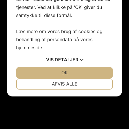
tjenester. Ved at klikke på 'OK' giver du
samtykke til disse formål.
Læs mere om vores brug af cookies og
behandling af persondata på vores
hjemmeside.
VIS
DETALJER
JA
NEJ
OK
JA
NEJ
NØDVENDIGE
PRÆFERENCER
AFVIS ALLE
JA
NEJ
JA
NEJ
MARKETING
STATISTIK