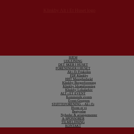
HJEM
UDLEJNING
DET SKER I HUSET
FORENINGER I HUSET
Alt i Et Friskolen
FDF Klinkby
HHT Menighedsråd
Klinkby Borgerforening
Klinkby Idrætsforening
Klinkby Lokalarkiv
ALT i ET EVENT
Kommende events
Event-Gruppen
STØTTEFORENING – Alt i Et
Hvem er vi
Bestyrelse
Nyheder & arrangementer
A-SPONSORER
TILMELDNING
KONTAKT