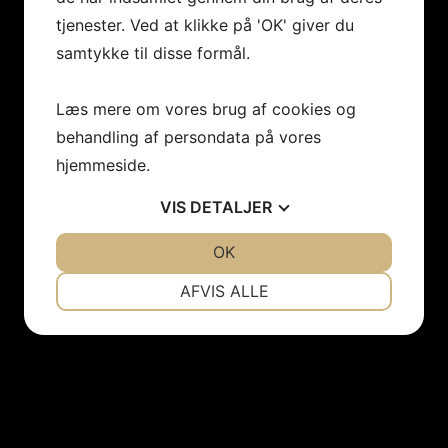
tjenester. Ved at klikke på 'OK' giver du
samtykke til disse formål.
Læs mere om vores brug af cookies og
behandling af persondata på vores
hjemmeside.
VIS
DETALJER
JA
NEJ
OK
JA
NEJ
NØDVENDIGE
PRÆFERENCER
AFVIS ALLE
JA
NEJ
JA
NEJ
MARKETING
STATISTIK