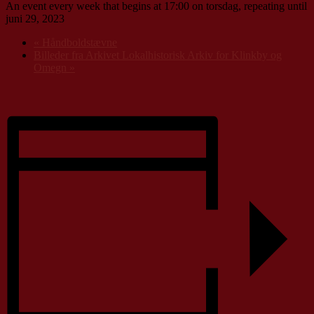
An event every week that begins at 17:00 on torsdag, repeating until
juni 29, 2023
«
Håndboldstævne
Billeder fra Arkivet Lokalhistorisk Arkiv for Klinkby og
Omegn
»