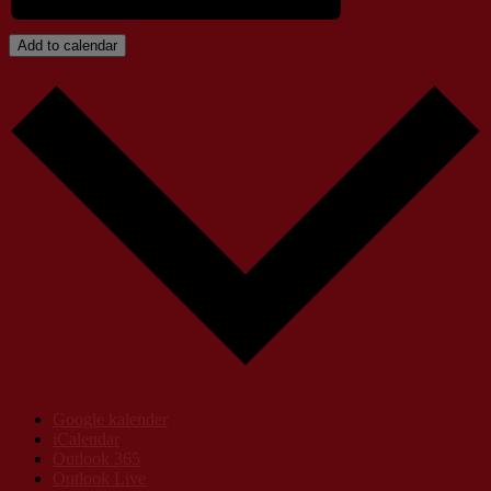
Add to calendar
Google kalender
iCalendar
Outlook 365
Outlook Live