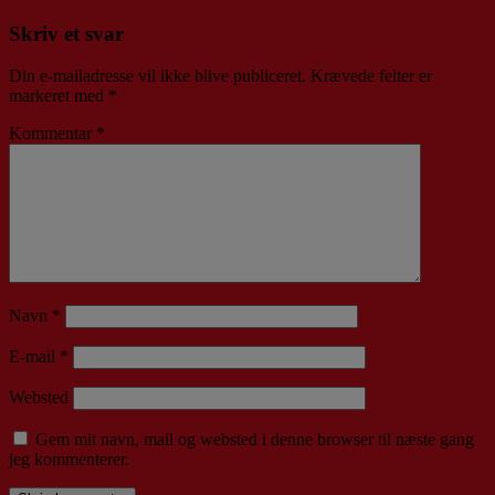
Skriv et svar
Din e-mailadresse vil ikke blive publiceret.
Krævede felter er
markeret med
*
Kommentar
*
Navn
*
E-mail
*
Websted
Gem mit navn, mail og websted i denne browser til næste gang
jeg kommenterer.