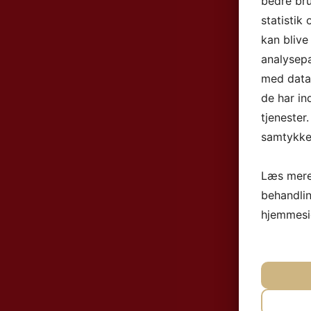
bedre bru
statistik
kan blive
analysep
med data,
de har in
tjenester
samtykke 
Læs mere
behandli
hjemmesi
NØ