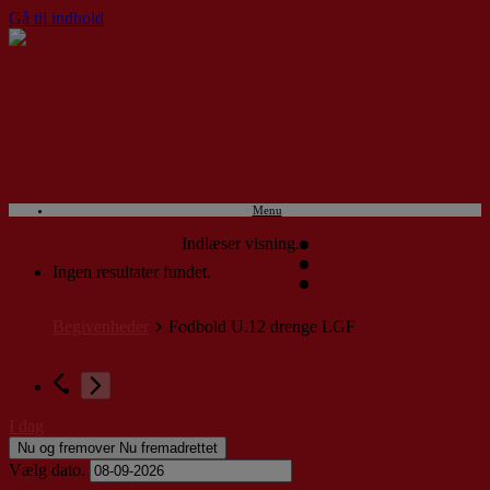
Gå til indhold
Menu
Indlæser visning.
Ingen resultater fundet.
Begivenheder
Fodbold U.12 drenge LGF
I dag
Nu og fremover
Nu fremadrettet
Vælg dato.