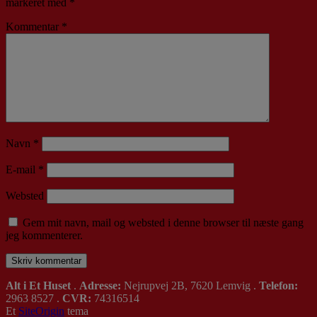
markeret med
*
Kommentar
*
Navn
*
E-mail
*
Websted
Gem mit navn, mail og websted i denne browser til næste gang
jeg kommenterer.
Alt i Et Huset
.
Adresse:
Nejrupvej 2B, 7620 Lemvig .
Telefon:
2963 8527 .
CVR:
74316514
Et
SiteOrigin
tema