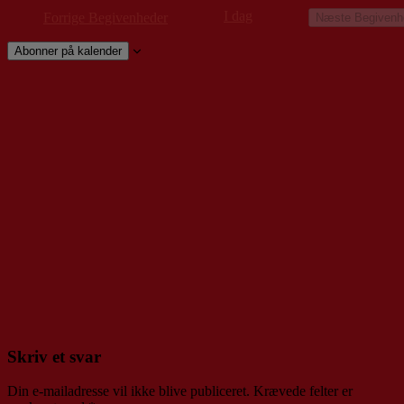
I dag
Forrige
Begivenheder
Næste
Begivenh
Abonner på kalender
Skriv et svar
Din e-mailadresse vil ikke blive publiceret.
Krævede felter er