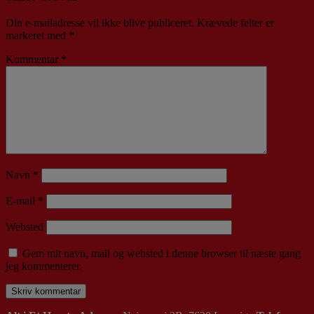
Din e-mailadresse vil ikke blive publiceret.
Krævede felter er
markeret med
*
Kommentar
*
Navn
*
E-mail
*
Websted
Gem mit navn, mail og websted i denne browser til næste gang
jeg kommenterer.