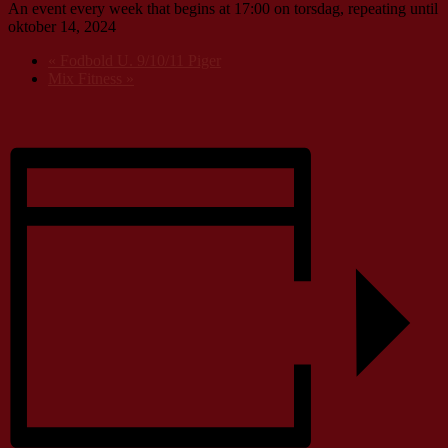
An event every week that begins at 17:00 on torsdag, repeating until
oktober 14, 2024
«
Fodbold U. 9/10/11 Piger
Mix Fitness
»