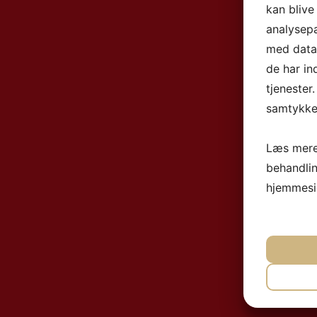
kan blive
analysep
med data,
de har in
tjenester
samtykke 
Læs mere
behandli
hjemmesi
NØ