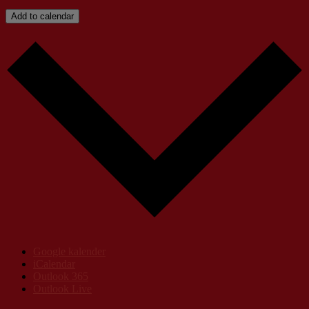
Add to calendar
Google kalender
iCalendar
Outlook 365
Outlook Live