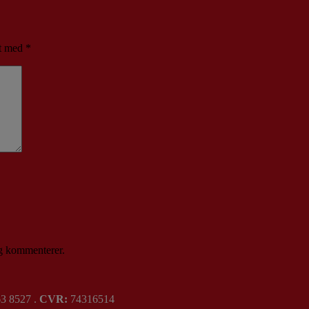
et med
*
eg kommenterer.
3 8527 .
CVR:
74316514