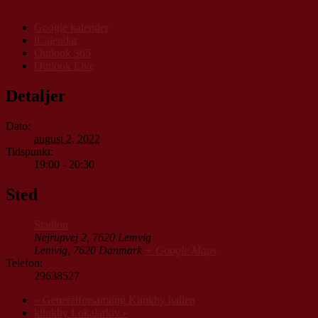
Google kalender
iCalendar
Outlook 365
Outlook Live
Detaljer
Dato:
august 2, 2022
Tidspunkt:
19:00 - 20:30
Sted
Stadion
Nejrupvej 2, 7620 Lemvig
Lemvig
,
7620
Danmark
+ Google Maps
Telefon:
29638527
«
Generalforsamling Klinkby hallen
klinkby Lokalarkiv
»