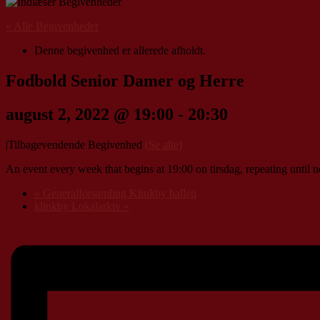
« Alle Begivenheder
Denne begivenhed er allerede afholdt.
Fodbold Senior Damer og Herre
august 2, 2022 @ 19:00
-
20:30
|
Tilbagevendende Begivenhed
(Se alle)
An event every week that begins at 19:00 on tirsdag, repeating until
«
Generalforsamling Klinkby hallen
klinkby Lokalarkiv
»