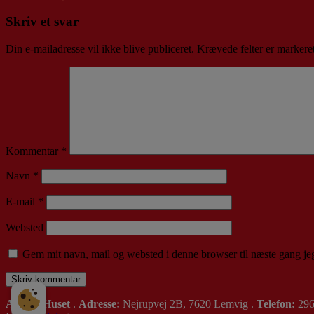
Skriv et svar
Din e-mailadresse vil ikke blive publiceret.
Krævede felter er marker
Kommentar
*
Navn
*
E-mail
*
Websted
Gem mit navn, mail og websted i denne browser til næste gang j
Alt i Et Huset
.
Adresse:
Nejrupvej 2B, 7620 Lemvig .
Telefon:
296