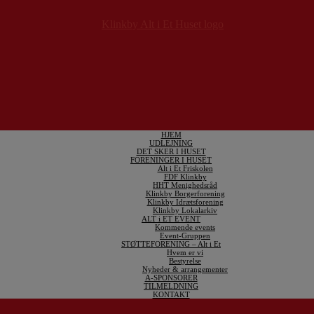
HJEM
UDLEJNING
DET SKER I HUSET
FORENINGER I HUSET
Alt i Et Friskolen
FDF Klinkby
HHT Menighedsråd
Klinkby Borgerforening
Klinkby Idrætsforening
Klinkby Lokalarkiv
ALT i ET EVENT
Kommende events
Event-Gruppen
STØTTEFORENING – Alt i Et
Hvem er vi
Bestyrelse
Nyheder & arrangementer
A-SPONSORER
TILMELDNING
KONTAKT