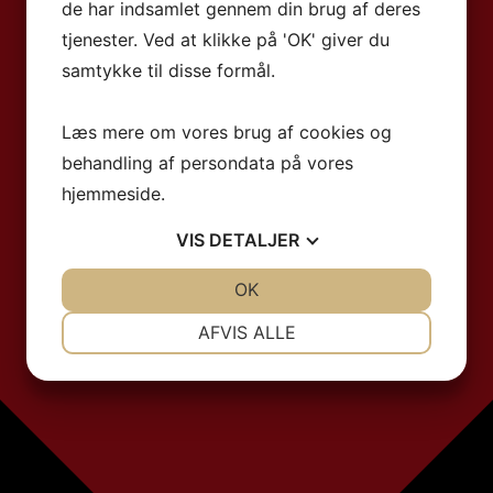
de har indsamlet gennem din brug af deres
tjenester. Ved at klikke på 'OK' giver du
samtykke til disse formål.
Læs mere om vores brug af cookies og
behandling af persondata på vores
hjemmeside.
VIS
DETALJER
JA
NEJ
OK
JA
NEJ
NØDVENDIGE
PRÆFERENCER
AFVIS ALLE
JA
NEJ
JA
NEJ
MARKETING
STATISTIK