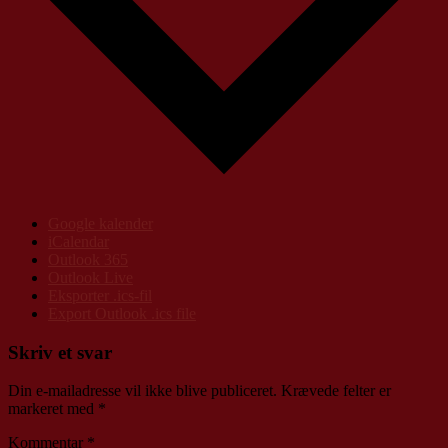
Google kalender
iCalendar
Outlook 365
Outlook Live
Eksporter .ics-fil
Export Outlook .ics file
Skriv et svar
Din e-mailadresse vil ikke blive publiceret.
Krævede felter er
markeret med
*
Kommentar
*