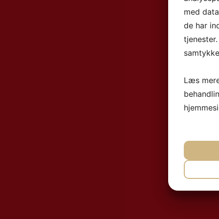
med data,
de har in
tjenester
samtykke 
Læs mere
behandli
hjemmesi
NØ
MA