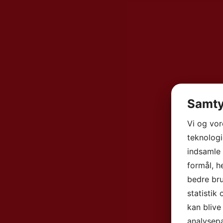
Samty
Vi og vo
teknologi
indsamle 
formål, h
bedre bru
statistik
kan blive
analysep