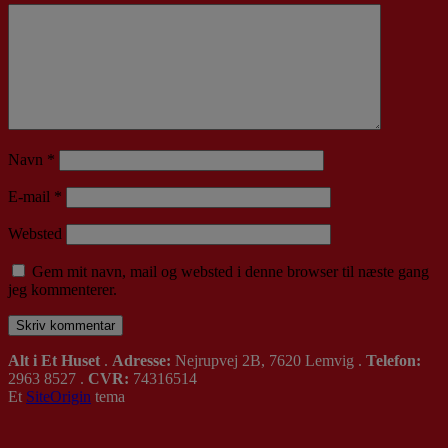
Navn
*
E-mail
*
Websted
Gem mit navn, mail og websted i denne browser til næste gang
jeg kommenterer.
Alt i Et Huset
.
Adresse:
Nejrupvej 2B, 7620 Lemvig .
Telefon:
2963 8527 .
CVR:
74316514
Et
SiteOrigin
tema