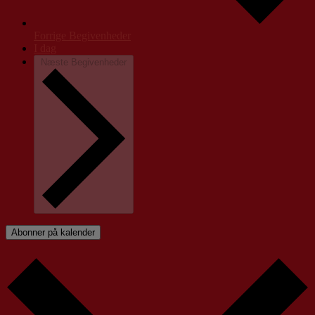
Forrige
Begivenheder
I dag
Næste
Begivenheder
Abonner på kalender