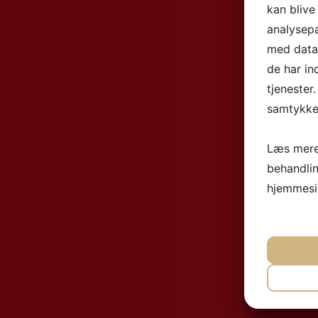
kan blive
analysep
med data,
de har in
tjenester
samtykke 
Læs mere
behandli
hjemmesi
NØ