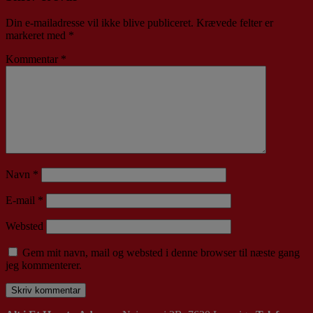
Din e-mailadresse vil ikke blive publiceret.
Krævede felter er
markeret med
*
Kommentar
*
Navn
*
E-mail
*
Websted
Gem mit navn, mail og websted i denne browser til næste gang
jeg kommenterer.