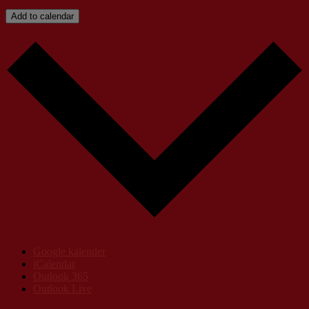
Add to calendar
Google kalender
iCalendar
Outlook 365
Outlook Live