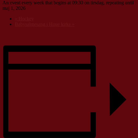
An event every week that begins at 09:30 on tirsdag, repeating until
maj 1, 2026
«
Hockey
Babysalmesang i Houe kirke
»