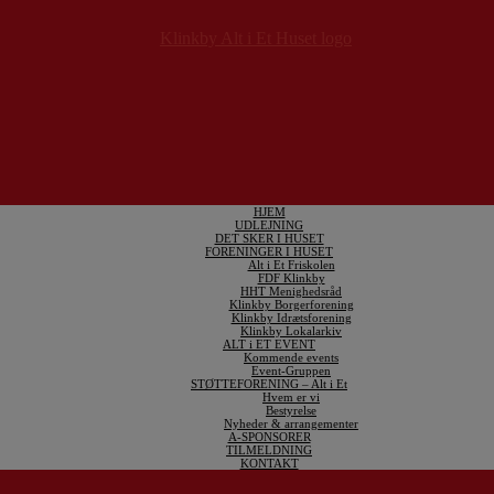
HJEM
UDLEJNING
DET SKER I HUSET
FORENINGER I HUSET
Alt i Et Friskolen
FDF Klinkby
HHT Menighedsråd
Klinkby Borgerforening
Klinkby Idrætsforening
Klinkby Lokalarkiv
ALT i ET EVENT
Kommende events
Event-Gruppen
STØTTEFORENING – Alt i Et
Hvem er vi
Bestyrelse
Nyheder & arrangementer
A-SPONSORER
TILMELDNING
KONTAKT