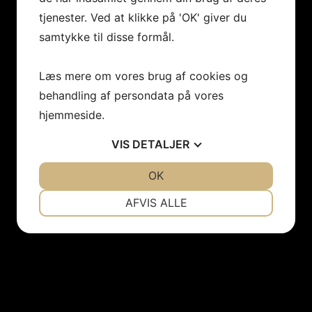
tjenester. Ved at klikke på 'OK' giver du
samtykke til disse formål.
Læs mere om vores brug af cookies og
behandling af persondata på vores
hjemmeside.
VIS
DETALJER
JA
NEJ
OK
JA
NEJ
NØDVENDIGE
PRÆFERENCER
AFVIS ALLE
JA
NEJ
JA
NEJ
MARKETING
STATISTIK