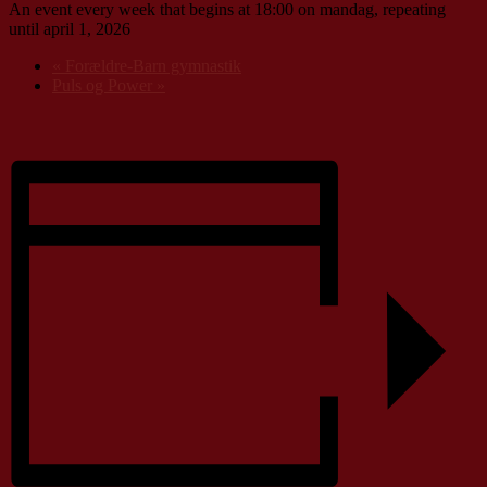
An event every week that begins at 18:00 on mandag, repeating
until april 1, 2026
«
Forældre-Barn gymnastik
Puls og Power
»