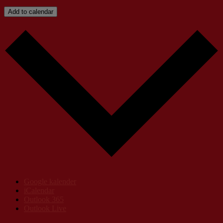
Add to calendar
Google kalender
iCalendar
Outlook 365
Outlook Live