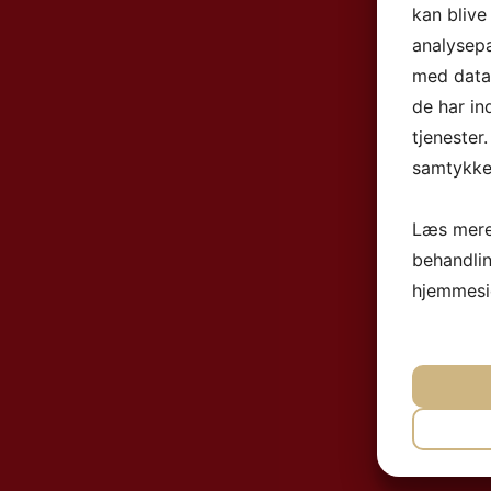
kan blive
analysep
med data,
de har in
tjenester
samtykke 
Læs mere
behandli
hjemmesi
NØ