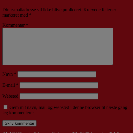
Din e-mailadresse vil ikke blive publiceret.
Krævede felter er
markeret med
*
Kommentar
*
Navn
*
E-mail
*
Websted
Gem mit navn, mail og websted i denne browser til næste gang
jeg kommenterer.