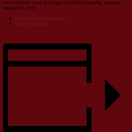
An event every week that begins at 18:00 on mandag, repeating
until april 1, 2026
«
Forældre-Barn gymnastik
Herre gymnastik
»