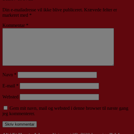
Din e-mailadresse vil ikke blive publiceret.
Krævede felter er
markeret med
*
Kommentar
*
Navn
*
E-mail
*
Websted
Gem mit navn, mail og websted i denne browser til næste gang
jeg kommenterer.