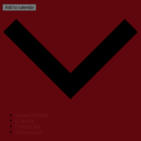
Add to calendar
Google kalender
iCalendar
Outlook 365
Outlook Live