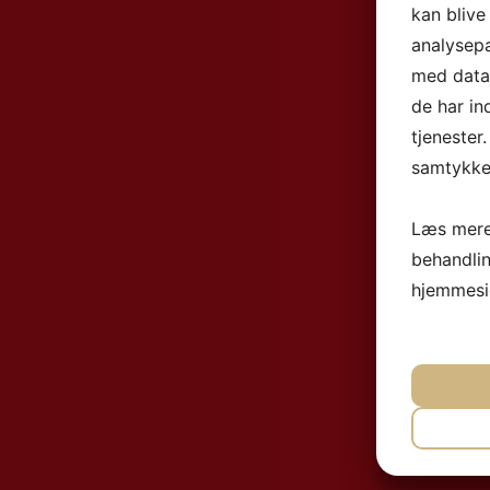
kan blive
analysep
med data,
de har in
tjenester
samtykke 
Læs mere
behandli
hjemmesi
NØ