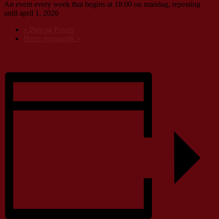
An event every week that begins at 18:00 on mandag, repeating
until april 1, 2026
«
Puls og Power
Herre gymnastik
»