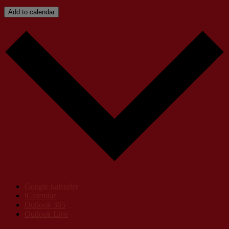
Add to calendar
Google kalender
iCalendar
Outlook 365
Outlook Live