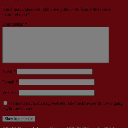
Din e-mailadresse vil ikke blive publiceret.
Krævede felter er
markeret med
*
Kommentar
*
Navn
*
E-mail
*
Websted
Gem mit navn, mail og websted i denne browser til næste gang
jeg kommenterer.