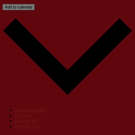
Add to calendar
Google kalender
iCalendar
Outlook 365
Outlook Live