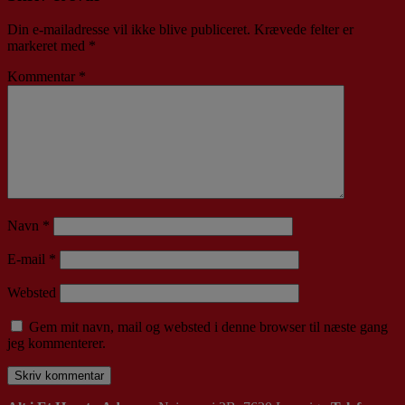
Din e-mailadresse vil ikke blive publiceret.
Krævede felter er
markeret med
*
Kommentar
*
Navn
*
E-mail
*
Websted
Gem mit navn, mail og websted i denne browser til næste gang
jeg kommenterer.