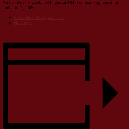
An event every week that begins at 18:00 on mandag, repeating
until april 1, 2026
«
Forældre-Barn gymnastik
Hockey
»