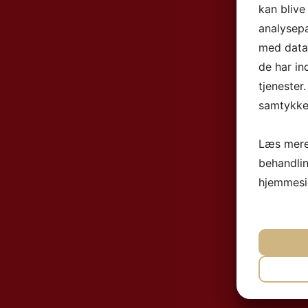
kan blive
analysep
med data,
de har in
tjenester
samtykke 
Læs mere
behandli
hjemmesi
NØ