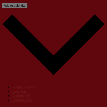
Add to calendar
Google kalender
iCalendar
Outlook 365
Outlook Live