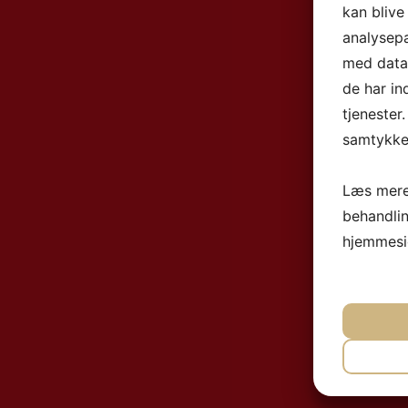
kan blive
analysep
med data,
de har in
tjenester
samtykke 
Læs mere
behandli
hjemmesi
NØ