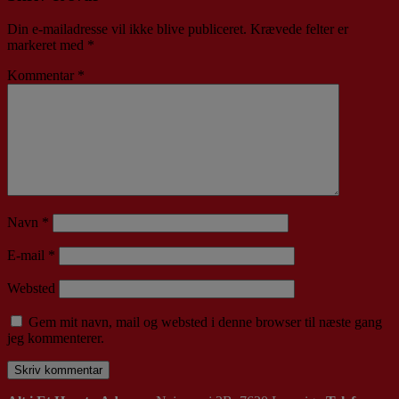
Din e-mailadresse vil ikke blive publiceret.
Krævede felter er
markeret med
*
Kommentar
*
Navn
*
E-mail
*
Websted
Gem mit navn, mail og websted i denne browser til næste gang
jeg kommenterer.