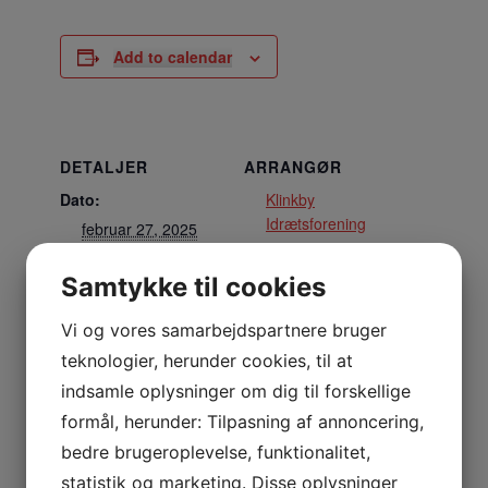
Add to calendar
DETALJER
ARRANGØR
Dato:
Klinkby
Idrætsforening
februar 27, 2025
Tidspunkt:
Samtykke til cookies
19:30 - 21:00
Vi og vores samarbejdspartnere bruger
STED
teknologier, herunder cookies, til at
Hallen
indsamle oplysninger om dig til forskellige
Nejrupvej 2, 7620 Lemvig
formål, herunder: Tilpasning af annoncering,
Lemvig
,
7620
Danmark
+ Google Maps
bedre brugeroplevelse, funktionalitet,
statistik og marketing. Disse oplysninger