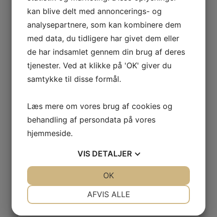
Telefon:
kan blive delt med annoncerings- og
29638527
analysepartnere, som kan kombinere dem
med data, du tidligere har givet dem eller
Mix Fitness
Herrefit
de har indsamlet gennem din brug af deres
tjenester. Ved at klikke på 'OK' giver du
samtykke til disse formål.
Læs mere om vores brug af cookies og
behandling af persondata på vores
Skriv et svar
hjemmeside.
Din e-mailadresse vil ikke blive publiceret.
Krævede felter er markeret med
*
VIS
DETALJER
Kommentar
*
JA
NEJ
OK
JA
NEJ
NØDVENDIGE
PRÆFERENCER
AFVIS ALLE
JA
NEJ
JA
NEJ