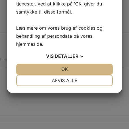
tjenester. Ved at klikke på 'OK' giver du
samtykke til disse formål.
Læs mere om vores brug af cookies og
behandling af persondata på vores
hjemmeside.
VIS
DETALJER
et med
*
JA
NEJ
OK
JA
NEJ
NØDVENDIGE
PRÆFERENCER
AFVIS ALLE
JA
NEJ
JA
NEJ
MARKETING
STATISTIK