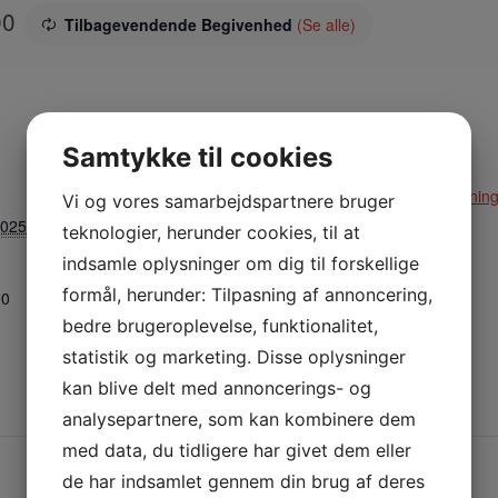
00
Tilbagevendende Begivenhed
(Se alle)
Samtykke til cookies
STED
ARRANGØR
Hallen
Klinkby Idrætsforenin
Vi og vores samarbejdspartnere bruger
2025
teknologier, herunder cookies, til at
Nejrupvej 2, 7620
Lemvig
indsamle oplysninger om dig til forskellige
Lemvig
,
7620
Danmark
formål, herunder: Tilpasning af annoncering,
00
+ Google Maps
bedre brugeroplevelse, funktionalitet,
statistik og marketing. Disse oplysninger
Telefon:
kan blive delt med annoncerings- og
29638527
analysepartnere, som kan kombinere dem
med data, du tidligere har givet dem eller
de har indsamlet gennem din brug af deres