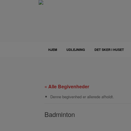
Gå
til
indhold
HJEM
UDLEJNING
DET SKER I HUSET
« Alle Begivenheder
Denne begivenhed er allerede afholdt.
Badminton