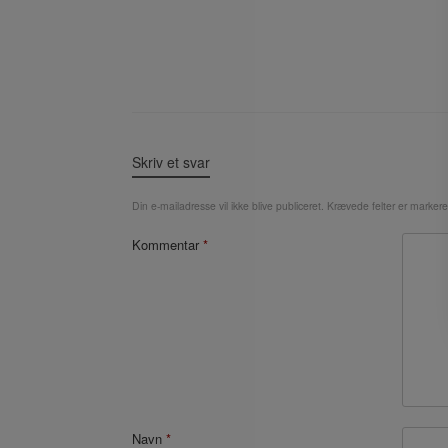
Skriv et svar
Din e-mailadresse vil ikke blive publiceret.
Krævede felter er marker
Kommentar
*
Navn
*