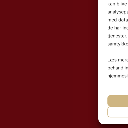
kan blive
analysep
med data,
de har in
tjenester
samtykke 
Læs mere
behandli
hjemmesi
NØ