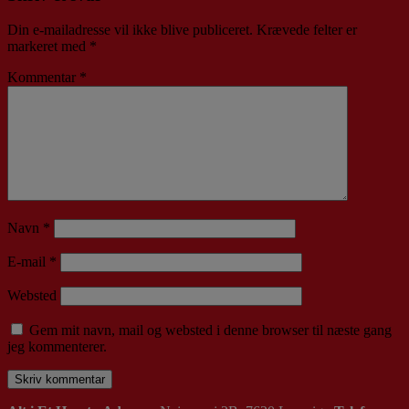
Din e-mailadresse vil ikke blive publiceret.
Krævede felter er
markeret med
*
Kommentar
*
Navn
*
E-mail
*
Websted
Gem mit navn, mail og websted i denne browser til næste gang
jeg kommenterer.