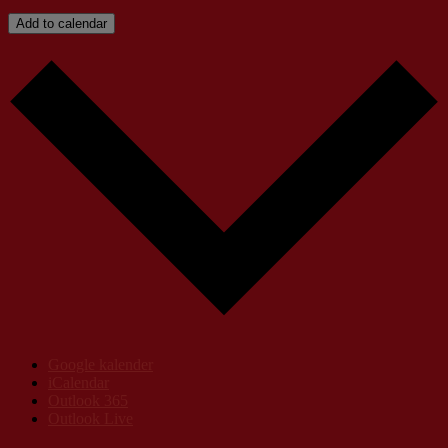
Add to calendar
Google kalender
iCalendar
Outlook 365
Outlook Live