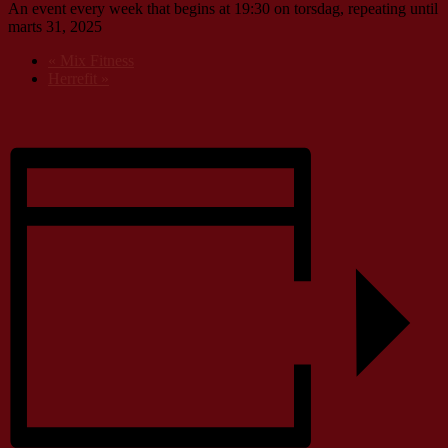
An event every week that begins at 19:30 on torsdag, repeating until
marts 31, 2025
«
Mix Fitness
Herrefit
»