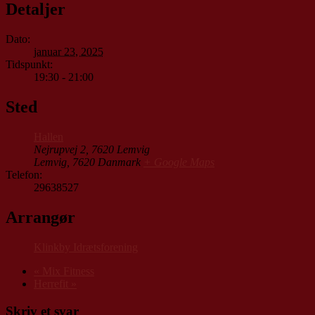
Detaljer
Dato:
januar 23, 2025
Tidspunkt:
19:30 - 21:00
Sted
Hallen
Nejrupvej 2, 7620 Lemvig
Lemvig
,
7620
Danmark
+ Google Maps
Telefon:
29638527
Arrangør
Klinkby Idrætsforening
«
Mix Fitness
Herrefit
»
Skriv et svar