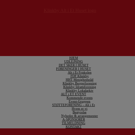
HJEM
UDLEJNING
DET SKER I HUSET
FORENINGER I HUSET
Alt i Et Friskolen
FDF Klinkby
HHT Menighedsråd
Klinkby Borgerforening
Klinkby Idrætsforening
Klinkby Lokalarkiv
ALT i ET EVENT
Kommende events
Event-Gruppen
STØTTEFORENING – Alt i Et
Hvem er vi
Bestyrelse
Nyheder & arrangementer
A-SPONSORER
TILMELDNING
KONTAKT