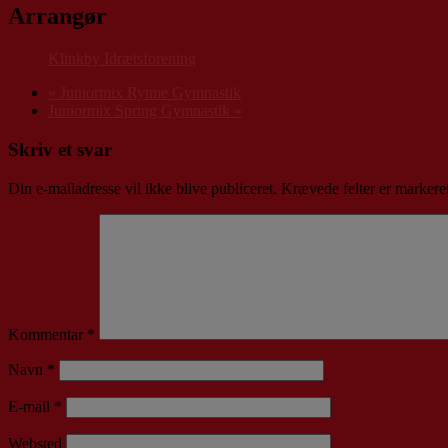
Arrangør
Klinkby Idrætsforening
«
Juniormix Rytme Gymnastik
Juniormix Spring Gymnastik
»
Skriv et svar
Din e-mailadresse vil ikke blive publiceret.
Krævede felter er marker
Kommentar
*
Navn
*
E-mail
*
Websted