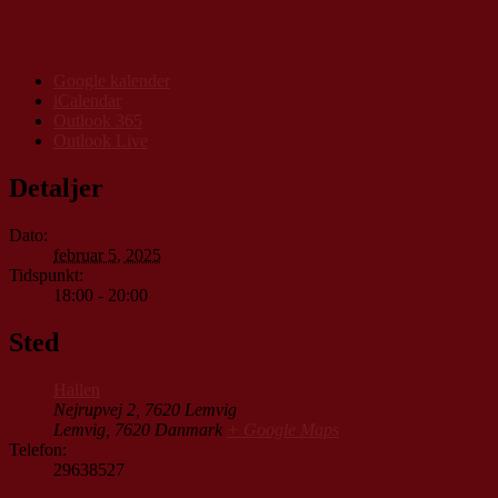
Google kalender
iCalendar
Outlook 365
Outlook Live
Detaljer
Dato:
februar 5, 2025
Tidspunkt:
18:00 - 20:00
Sted
Hallen
Nejrupvej 2, 7620 Lemvig
Lemvig
,
7620
Danmark
+ Google Maps
Telefon:
29638527