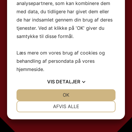
analysepartnere, som kan kombinere dem
med data, du tidligere har givet dem eller
de har indsamlet gennem din brug af deres
tjenester. Ved at klikke på 'OK' giver du
samtykke til disse formål.
Læs mere om vores brug af cookies og
behandling af persondata på vores
hjemmeside.
VIS
DETALJER
JA
NEJ
OK
JA
NEJ
NØDVENDIGE
PRÆFERENCER
AFVIS ALLE
JA
NEJ
JA
NEJ
MARKETING
STATISTIK