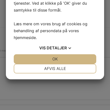
tjenester. Ved at klikke på 'OK' giver du
samtykke til disse formål.
Læs mere om vores brug af cookies og
behandling af persondata på vores
hjemmeside.
VIS
DETALJER
et med
*
JA
NEJ
OK
JA
NEJ
NØDVENDIGE
PRÆFERENCER
AFVIS ALLE
JA
NEJ
JA
NEJ
MARKETING
STATISTIK