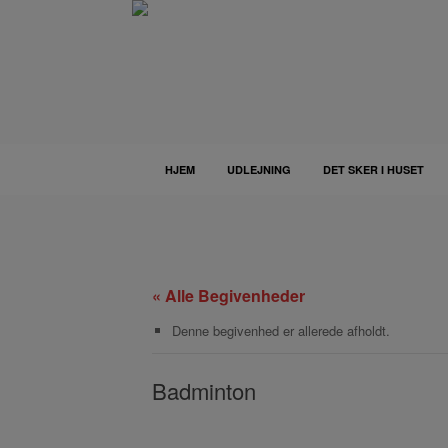
Gå
til
indhold
HJEM
UDLEJNING
DET SKER I HUSET
« Alle Begivenheder
Denne begivenhed er allerede afholdt.
Badminton