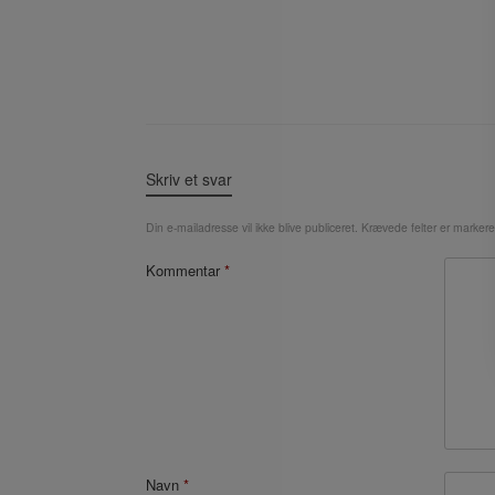
Skriv et svar
Din e-mailadresse vil ikke blive publiceret.
Krævede felter er marker
Kommentar
*
Navn
*