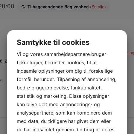
20:00
Tilbagevendende Begivenhed
(Se alle)
Samtykke til cookies
STED
ARRANGØR
Hallen
Klinkby Idrætsforenin
Vi og vores samarbejdspartnere bruger
8, 2024
teknologier, herunder cookies, til at
Nejrupvej 2, 7620
Lemvig
indsamle oplysninger om dig til forskellige
Lemvig
,
7620
Danmark
formål, herunder: Tilpasning af annoncering,
00
+ Google Maps
bedre brugeroplevelse, funktionalitet,
statistik og marketing. Disse oplysninger
Telefon:
kan blive delt med annoncerings- og
29638527
analysepartnere, som kan kombinere dem
med data, du tidligere har givet dem eller
de har indsamlet gennem din brug af deres