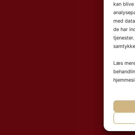
kan blive
analysep
med data,
de har in
tjenester
samtykke 
Læs mere
behandli
hjemmesi
NØ