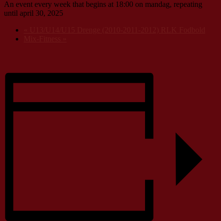
An event every week that begins at 18:00 on mandag, repeating
until april 30, 2025
«
U13/U14/U15 Drenge (2010-2011-2012) RLK Fodbold
Mix-Fitness
»