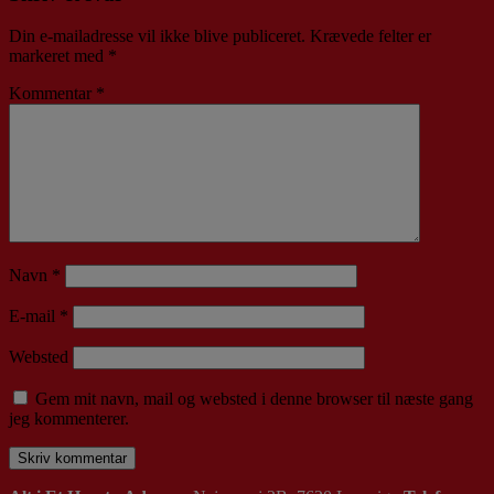
Din e-mailadresse vil ikke blive publiceret.
Krævede felter er
markeret med
*
Kommentar
*
Navn
*
E-mail
*
Websted
Gem mit navn, mail og websted i denne browser til næste gang
jeg kommenterer.