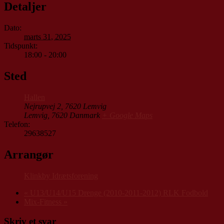
Detaljer
Dato:
marts 31, 2025
Tidspunkt:
18:00 - 20:00
Sted
Hallen
Nejrupvej 2, 7620 Lemvig
Lemvig
,
7620
Danmark
+ Google Maps
Telefon:
29638527
Arrangør
Klinkby Idrætsforening
«
U13/U14/U15 Drenge (2010-2011-2012) RLK Fodbold
Mix-Fitness
»
Skriv et svar