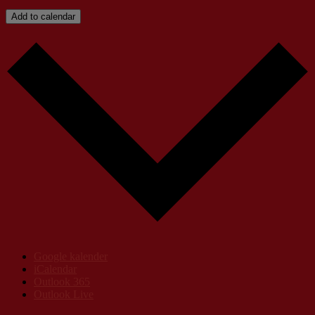
Add to calendar
Google kalender
iCalendar
Outlook 365
Outlook Live