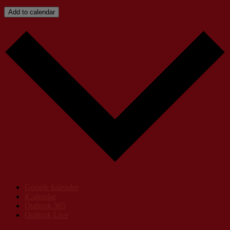
Add to calendar
Google kalender
iCalendar
Outlook 365
Outlook Live