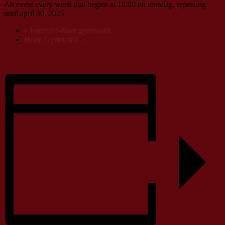
An event every week that begins at 18:00 on mandag, repeating
until april 30, 2025
«
Forældre-Barn gymnastik
Herre Gymnastik
»