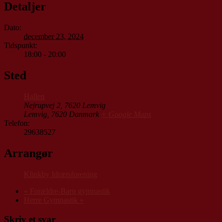
Detaljer
Dato:
december 23, 2024
Tidspunkt:
18:00 - 20:00
Sted
Hallen
Nejrupvej 2, 7620 Lemvig
Lemvig
,
7620
Danmark
+ Google Maps
Telefon:
29638527
Arrangør
Klinkby Idrætsforening
«
Forældre-Barn gymnastik
Herre Gymnastik
»
Skriv et svar