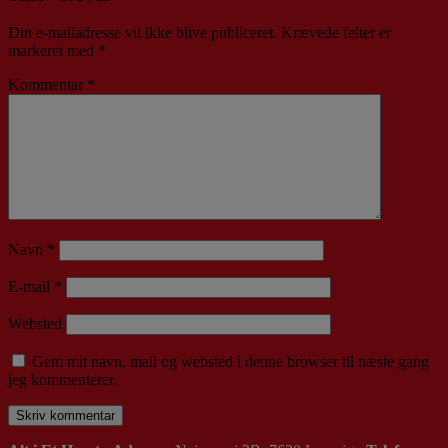
Din e-mailadresse vil ikke blive publiceret.
Krævede felter er
markeret med
*
Kommentar
*
Navn
*
E-mail
*
Websted
Gem mit navn, mail og websted i denne browser til næste gang
jeg kommenterer.