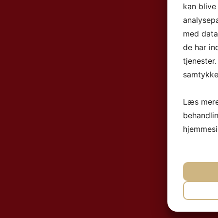
kan blive
analysep
med data,
de har in
tjenester
samtykke 
Læs mere
behandli
hjemmesi
NØ