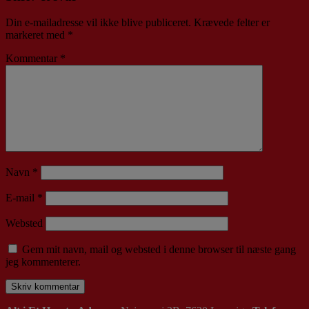
Din e-mailadresse vil ikke blive publiceret.
Krævede felter er
markeret med
*
Kommentar
*
Navn
*
E-mail
*
Websted
Gem mit navn, mail og websted i denne browser til næste gang
jeg kommenterer.