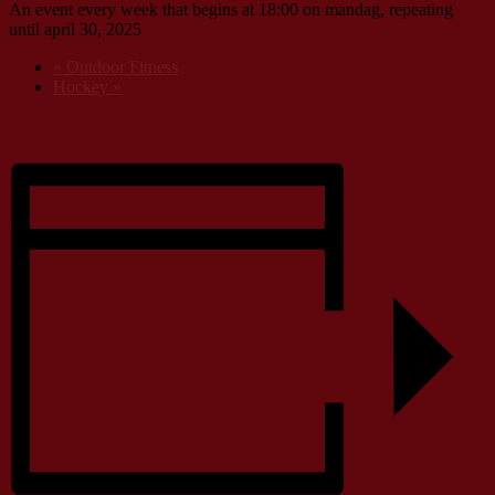
An event every week that begins at 18:00 on mandag, repeating
until april 30, 2025
«
Outdoor Fitness
Hockey
»