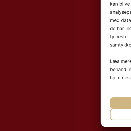
kan blive
analysep
med data,
de har in
tjenester
samtykke 
Læs mere
behandli
hjemmesi
NØ