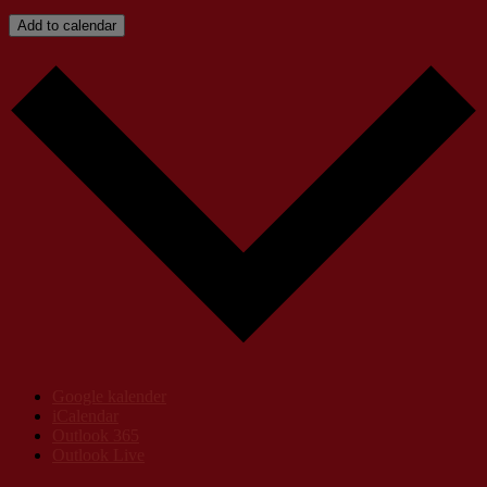
Add to calendar
Google kalender
iCalendar
Outlook 365
Outlook Live