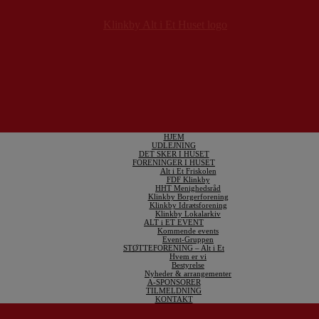
HJEM
UDLEJNING
DET SKER I HUSET
FORENINGER I HUSET
Alt i Et Friskolen
FDF Klinkby
HHT Menighedsråd
Klinkby Borgerforening
Klinkby Idrætsforening
Klinkby Lokalarkiv
ALT i ET EVENT
Kommende events
Event-Gruppen
STØTTEFORENING – Alt i Et
Hvem er vi
Bestyrelse
Nyheder & arrangementer
A-SPONSORER
TILMELDNING
KONTAKT