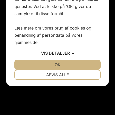
tjenester. Ved at klikke på 'OK' giver du
samtykke til disse formål.
Læs mere om vores brug af cookies og
behandling af persondata på vores
hjemmeside.
VIS
DETALJER
JA
NEJ
OK
JA
NEJ
NØDVENDIGE
PRÆFERENCER
AFVIS ALLE
JA
NEJ
JA
NEJ
MARKETING
STATISTIK