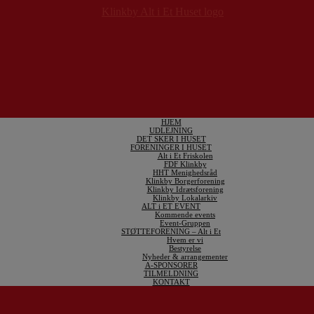
HJEM
UDLEJNING
DET SKER I HUSET
FORENINGER I HUSET
Alt i Et Friskolen
FDF Klinkby
HHT Menighedsråd
Klinkby Borgerforening
Klinkby Idrætsforening
Klinkby Lokalarkiv
ALT i ET EVENT
Kommende events
Event-Gruppen
STØTTEFORENING – Alt i Et
Hvem er vi
Bestyrelse
Nyheder & arrangementer
A-SPONSORER
TILMELDNING
KONTAKT