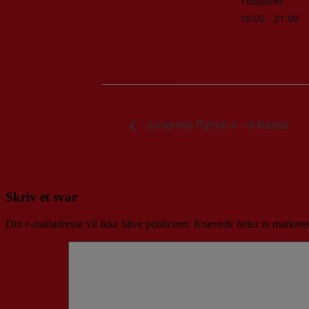
Tidspunkt:
19:00 - 21:00
Juniormis Rytme 4 – 8 klasse
Skriv et svar
Din e-mailadresse vil ikke blive publiceret.
Krævede felter er marker