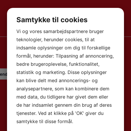
Samtykke til cookies
Vi og vores samarbejdspartnere bruger
teknologier, herunder cookies, til at
indsamle oplysninger om dig til forskellige
formål, herunder: Tilpasning af annoncering,
bedre brugeroplevelse, funktionalitet,
statistik og marketing. Disse oplysninger
vendende Begivenhed
(Se alle)
kan blive delt med annoncerings- og
analysepartnere, som kan kombinere dem
med data, du tidligere har givet dem eller
STED
ARRANGØR
de har indsamlet gennem din brug af deres
Hallen
Klinkby Idrætsforening
tjenester. Ved at klikke på 'OK' giver du
Nejrupvej 2, 7620 Lemvig
samtykke til disse formål.
Lemvig
,
7620
Danmark
+