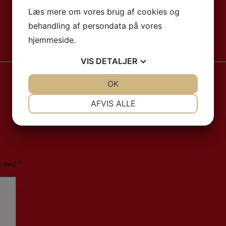
Google Maps
Læs mere om vores brug af cookies og
behandling af persondata på vores
Telefon:
hjemmeside.
29638527
VIS
DETALJER
JA
NEJ
OK
JA
NEJ
NØDVENDIGE
PRÆFERENCER
AFVIS ALLE
JA
NEJ
JA
NEJ
MARKETING
STATISTIK
et med
*