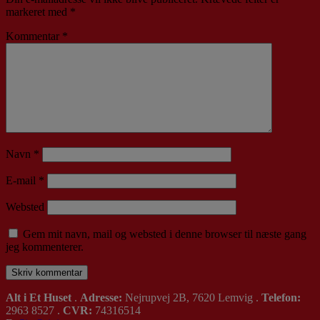
markeret med
*
Kommentar
*
Navn
*
E-mail
*
Websted
Gem mit navn, mail og websted i denne browser til næste gang
jeg kommenterer.
Alt i Et Huset
.
Adresse:
Nejrupvej 2B, 7620 Lemvig .
Telefon:
2963 8527 .
CVR:
74316514