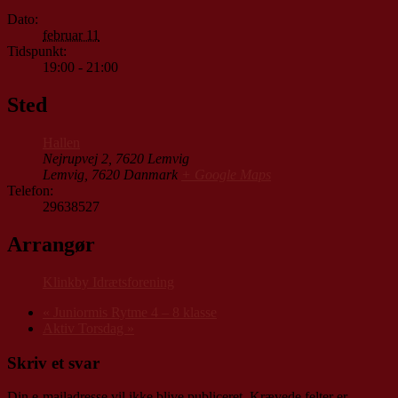
Dato:
februar 11
Tidspunkt:
19:00 - 21:00
Sted
Hallen
Nejrupvej 2, 7620 Lemvig
Lemvig
,
7620
Danmark
+ Google Maps
Telefon:
29638527
Arrangør
Klinkby Idrætsforening
«
Juniormis Rytme 4 – 8 klasse
Aktiv Torsdag
»
Skriv et svar
Din e-mailadresse vil ikke blive publiceret.
Krævede felter er