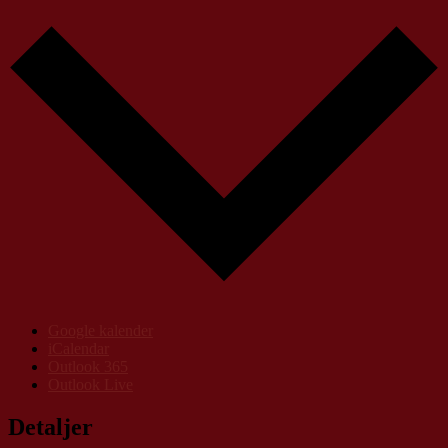
Google kalender
iCalendar
Outlook 365
Outlook Live
Detaljer