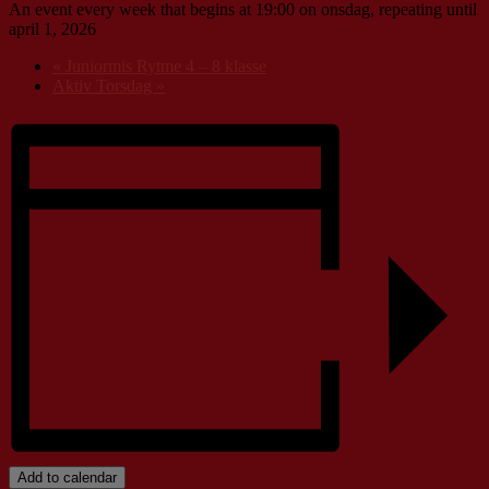
An event every week that begins at 19:00 on onsdag, repeating until
april 1, 2026
«
Juniormis Rytme 4 – 8 klasse
Aktiv Torsdag
»
Add to calendar