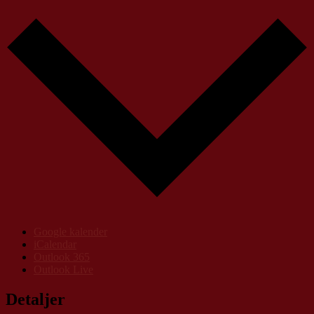
Google kalender
iCalendar
Outlook 365
Outlook Live
Detaljer