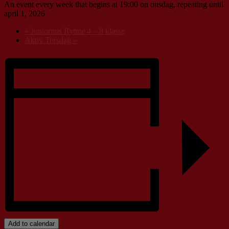
An event every week that begins at 19:00 on onsdag, repeating until
april 1, 2026
«
Juniormis Rytme 4 – 8 klasse
Aktiv Torsdag
»
Add to calendar