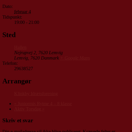
Dato:
februar 4
Tidspunkt:
19:00 - 21:00
Sted
Hallen
Nejrupvej 2, 7620 Lemvig
Lemvig
,
7620
Danmark
+ Google Maps
Telefon:
29638527
Arrangør
Klinkby Idrætsforening
«
Juniormis Rytme 4 – 8 klasse
Aktiv Torsdag
»
Skriv et svar
Din e-mailadresse vil ikke blive publiceret.
Krævede felter er