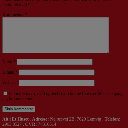
markeret med
*
Kommentar
*
Navn
*
E-mail
*
Websted
Gem mit navn, mail og websted i denne browser til næste gang
jeg kommenterer.
Alt i Et Huset
.
Adresse:
Nejrupvej 2B, 7620 Lemvig .
Telefon:
2963 8527 .
CVR:
74316514