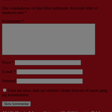
Din e-mailadresse vil ikke blive publiceret.
Krævede felter er
markeret med
*
Kommentar
*
Navn
*
E-mail
*
Websted
Gem mit navn, mail og websted i denne browser til næste gang
jeg kommenterer.