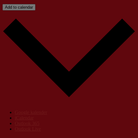
Add to calendar
Google kalender
iCalendar
Outlook 365
Outlook Live