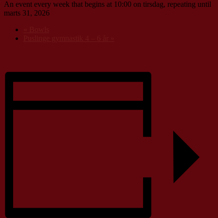
An event every week that begins at 10:00 on tirsdag, repeating until
marts 31, 2026
«
Bowls
Puslinge gymnastik 4 – 6 år
»