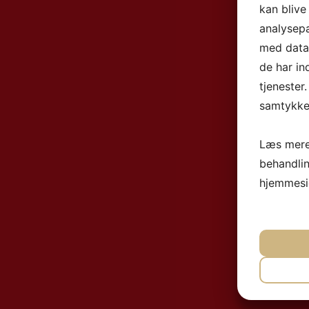
kan blive
analysep
med data,
de har in
tjenester
samtykke 
Læs mere
behandli
hjemmesi
NØ