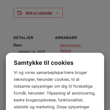
Add to calendar
DETALJER
ARRANGØR
Dato:
Houe-hygum-
Tørring
oktober 14, 2025
menighedsråd
Tidspunkt:
Samtykke til cookies
Se Arrangør
10:00 - 11:30
hjemmeside
Vi og vores samarbejdspartnere bruger
teknologier, herunder cookies, til at
STED
indsamle oplysninger om dig til forskellige
Houe Kirke
formål, herunder: Tilpasning af annoncering,
nejrupvej 3
bedre brugeroplevelse, funktionalitet,
Houe
,
7620
+ Google Maps
statistik og marketing. Disse oplysninger