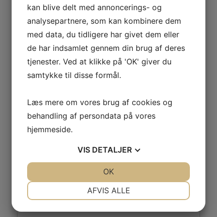
Se Sted hjemmeside
kan blive delt med annoncerings- og
analysepartnere, som kan kombinere dem
med data, du tidligere har givet dem eller
Bowls
Puslinge gymnastik 4 – 6 år
de har indsamlet gennem din brug af deres
tjenester. Ved at klikke på 'OK' giver du
samtykke til disse formål.
Læs mere om vores brug af cookies og
Skriv et svar
behandling af persondata på vores
hjemmeside.
Din e-mailadresse vil ikke blive publiceret.
Krævede felter er markeret med
*
VIS
DETALJER
Kommentar
*
JA
NEJ
OK
JA
NEJ
NØDVENDIGE
PRÆFERENCER
AFVIS ALLE
JA
NEJ
JA
NEJ