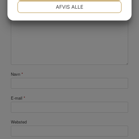
NØDVENDIGE
PRÆFERENCER
AFVIS ALLE
Kommentar
*
JA
NEJ
JA
NEJ
MARKETING
STATISTIK
Navn
*
E-mail
*
Websted