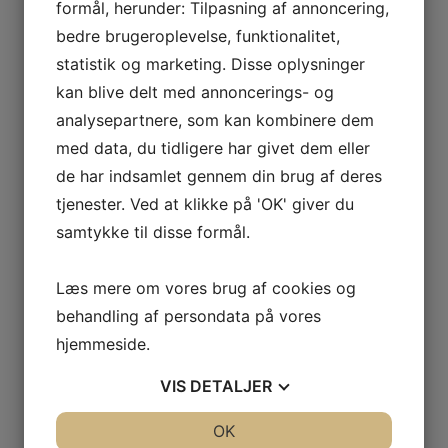
Houe Kirke
formål, herunder: Tilpasning af annoncering,
bedre brugeroplevelse, funktionalitet,
nejrupvej 3
Houe
,
7620
+ Google Maps
statistik og marketing. Disse oplysninger
kan blive delt med annoncerings- og
Se Sted hjemmeside
analysepartnere, som kan kombinere dem
Arrangør
med data, du tidligere har givet dem eller
de har indsamlet gennem din brug af deres
Houe-hygum-Tørring menighedsråd
tjenester. Ved at klikke på 'OK' giver du
Se Arrangør hjemmeside
samtykke til disse formål.
«
Bowls
Puslinge gymnastik 4 – 6 år
»
Læs mere om vores brug af cookies og
behandling af persondata på vores
hjemmeside.
VIS
DETALJER
Skriv et svar
JA
NEJ
OK
JA
NEJ
Din e-mailadresse vil ikke blive publiceret.
Krævede felter er markeret med
*