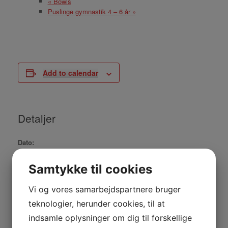
«
Bowls
Puslinge gymnastik 4 – 6 år
»
Add to calendar
Detaljer
Dato:
september 23, 2025
Samtykke til cookies
Tidspunkt:
10:00 - 11:30
Vi og vores samarbejdspartnere bruger
teknologier, herunder cookies, til at
Sted
indsamle oplysninger om dig til forskellige