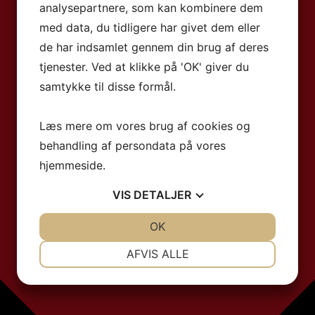
analysepartnere, som kan kombinere dem
med data, du tidligere har givet dem eller
de har indsamlet gennem din brug af deres
tjenester. Ved at klikke på 'OK' giver du
samtykke til disse formål.
Læs mere om vores brug af cookies og
behandling af persondata på vores
hjemmeside.
VIS
DETALJER
JA
NEJ
OK
JA
NEJ
NØDVENDIGE
PRÆFERENCER
AFVIS ALLE
JA
NEJ
JA
NEJ
MARKETING
STATISTIK