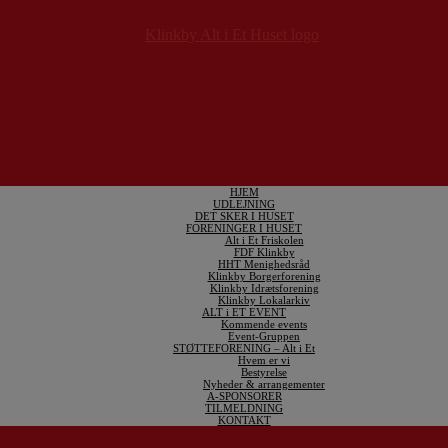
HJEM
UDLEJNING
DET SKER I HUSET
FORENINGER I HUSET
Alt i Et Friskolen
FDF Klinkby
HHT Menighedsråd
Klinkby Borgerforening
Klinkby Idrætsforening
Klinkby Lokalarkiv
ALT i ET EVENT
Kommende events
Event-Gruppen
STØTTEFORENING – Alt i Et
Hvem er vi
Bestyrelse
Nyheder & arrangementer
A-SPONSORER
TILMELDNING
KONTAKT