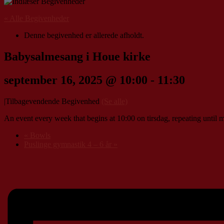
« Alle Begivenheder
Denne begivenhed er allerede afholdt.
Babysalmesang i Houe kirke
september 16, 2025 @ 10:00
-
11:30
|
Tilbagevendende Begivenhed
(Se alle)
An event every week that begins at 10:00 on tirsdag, repeating until 
«
Bowls
Puslinge gymnastik 4 – 6 år
»