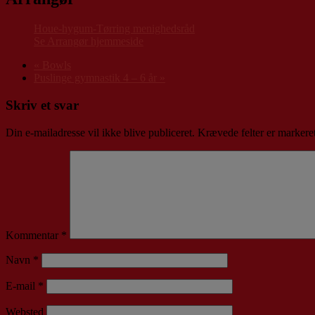
Houe-hygum-Tørring menighedsråd
Se Arrangør hjemmeside
«
Bowls
Puslinge gymnastik 4 – 6 år
»
Skriv et svar
Din e-mailadresse vil ikke blive publiceret.
Krævede felter er marker
Kommentar
*
Navn
*
E-mail
*
Websted