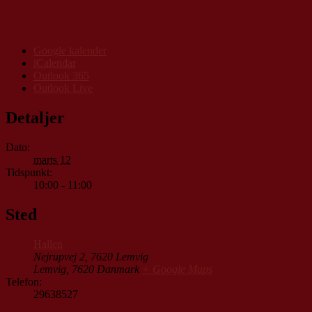
Google kalender
iCalendar
Outlook 365
Outlook Live
Detaljer
Dato:
marts 12
Tidspunkt:
10:00 - 11:00
Sted
Hallen
Nejrupvej 2, 7620 Lemvig
Lemvig
,
7620
Danmark
+ Google Maps
Telefon:
29638527