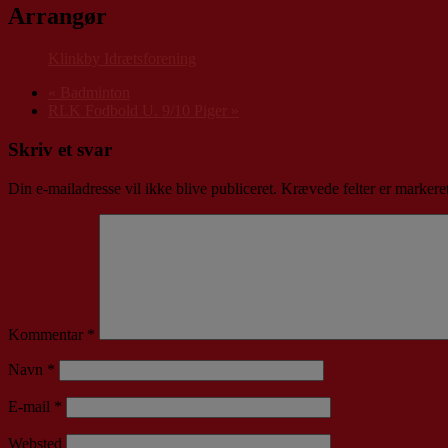
Arrangør
Klinkby Idrætsforening
«
Badminton
RLK Fodbold U. 9/10 Piger
»
Skriv et svar
Din e-mailadresse vil ikke blive publiceret.
Krævede felter er marker
Kommentar
*
Navn
*
E-mail
*
Websted