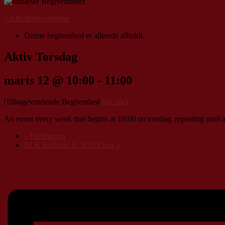
« Alle Begivenheder
Denne begivenhed er allerede afholdt.
Aktiv Torsdag
marts 12 @ 10:00
-
11:00
|
Tilbagevendende Begivenhed
(Se alle)
An event every week that begins at 10:00 on torsdag, repeating until a
«
Badminton
RLK Fodbold U. 9/10 Piger
»