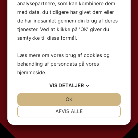
analysepartnere, som kan kombinere dem
med data, du tidligere har givet dem eller
de har indsamlet gennem din brug af deres
tjenester. Ved at klikke på 'OK' giver du
samtykke til disse formål.
Læs mere om vores brug af cookies og
behandling af persondata på vores
hjemmeside.
VIS
DETALJER
JA
NEJ
OK
JA
NEJ
NØDVENDIGE
PRÆFERENCER
AFVIS ALLE
JA
NEJ
JA
NEJ
MARKETING
STATISTIK