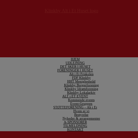
HJEM
UDLEJNING
DET SKER I HUSET
FORENINGER I HUSET
Alt i Et Friskolen
FDF Klinkby
HHT Menighedsråd
Klinkby Borgerforening
Klinkby Idrætsforening
Klinkby Lokalarkiv
ALT i ET EVENT
Kommende events
Event-Gruppen
STØTTEFORENING – Alt i Et
Hvem er vi
Bestyrelse
Nyheder & arrangementer
A-SPONSORER
TILMELDNING
KONTAKT