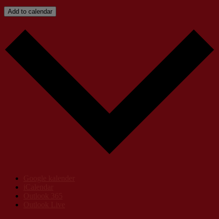
Add to calendar
Google kalender
iCalendar
Outlook 365
Outlook Live