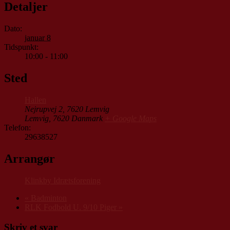
Detaljer
Dato:
januar 8
Tidspunkt:
10:00 - 11:00
Sted
Hallen
Nejrupvej 2, 7620 Lemvig
Lemvig
,
7620
Danmark
+ Google Maps
Telefon:
29638527
Arrangør
Klinkby Idrætsforening
«
Badminton
RLK Fodbold U. 9/10 Piger
»
Skriv et svar