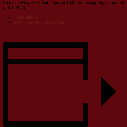
An event every week that begins at 10:00 on torsdag, repeating until
april 1, 2026
«
Badminton
RLK Fodbold U. 9/10 Piger
»