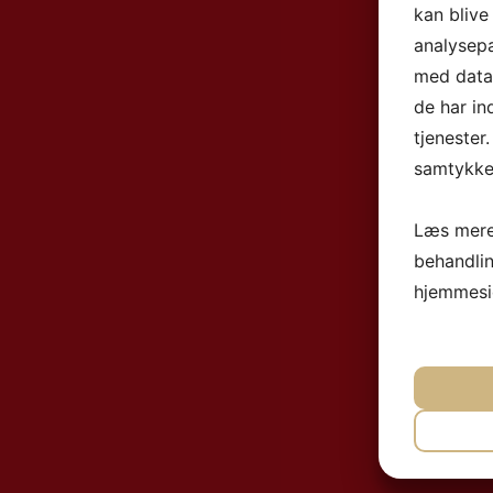
kan blive
analysep
med data,
de har in
tjenester
samtykke 
Læs mere
behandli
hjemmesi
NØ