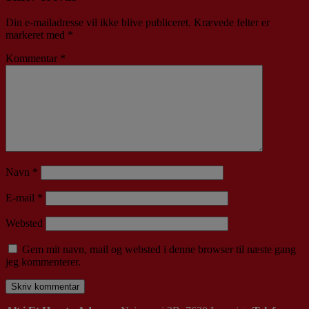
Din e-mailadresse vil ikke blive publiceret.
Krævede felter er
markeret med
*
Kommentar
*
Navn
*
E-mail
*
Websted
Gem mit navn, mail og websted i denne browser til næste gang
jeg kommenterer.