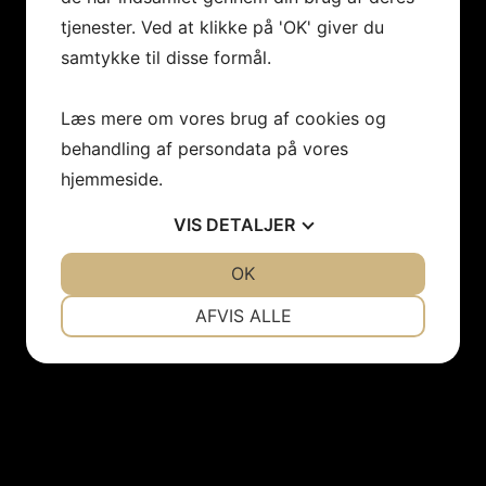
tjenester. Ved at klikke på 'OK' giver du
samtykke til disse formål.
Læs mere om vores brug af cookies og
behandling af persondata på vores
hjemmeside.
VIS
DETALJER
JA
NEJ
OK
JA
NEJ
NØDVENDIGE
PRÆFERENCER
AFVIS ALLE
JA
NEJ
JA
NEJ
MARKETING
STATISTIK