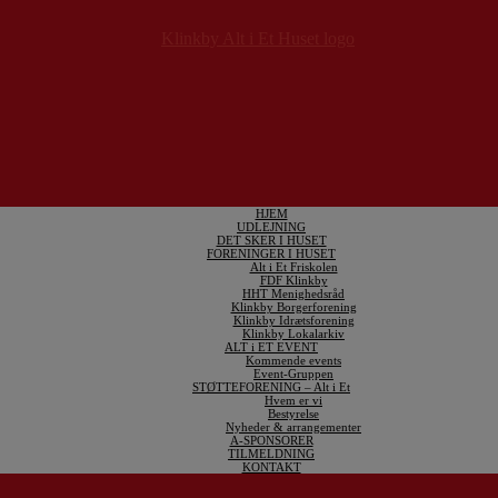
HJEM
UDLEJNING
DET SKER I HUSET
FORENINGER I HUSET
Alt i Et Friskolen
FDF Klinkby
HHT Menighedsråd
Klinkby Borgerforening
Klinkby Idrætsforening
Klinkby Lokalarkiv
ALT i ET EVENT
Kommende events
Event-Gruppen
STØTTEFORENING – Alt i Et
Hvem er vi
Bestyrelse
Nyheder & arrangementer
A-SPONSORER
TILMELDNING
KONTAKT