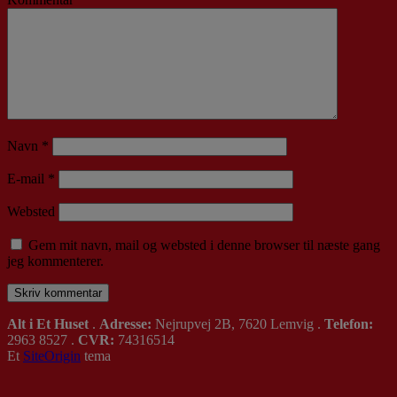
Navn
*
E-mail
*
Websted
Gem mit navn, mail og websted i denne browser til næste gang
jeg kommenterer.
Alt i Et Huset
.
Adresse:
Nejrupvej 2B, 7620 Lemvig .
Telefon:
2963 8527 .
CVR:
74316514
Et
SiteOrigin
tema