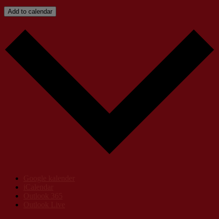
Add to calendar
Google kalender
iCalendar
Outlook 365
Outlook Live